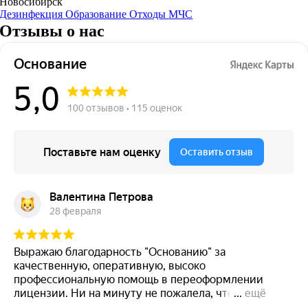
Новосибирск
Дезинфекция
Образование
Отходы
МЧС
Отзывы о нас