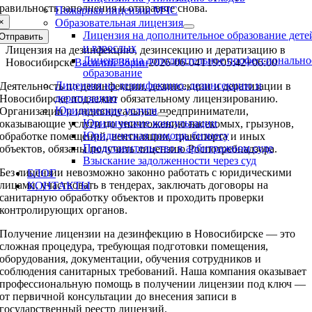
равильность заполнения и отправьте снова.
Пожарная лицензия МЧС
×
Образовательная лицензия
Лицензия на дополнительное образование дете
Отправить
и взрослых
Лицензия на дезинфекцию, дезинсекцию и дератизацию в
Лицензия на дополнительное профессионально
Новосибирске
Василий Зорин
2026-06-04T19:05:42+06:00
образование
Лицензия на дезинфекцию, дезинсекцию и
Деятельность по дезинфекции, дезинсекции и дератизации в
дератизацию
Новосибирске подлежит обязательному лицензированию.
Юридические услуги
Организации и индивидуальные предприниматели,
Юридические консультации
оказывающие услуги по уничтожению насекомых, грызунов,
Юридическая помощь бизнесу
обработке помещений, вентиляции, транспорта и иных
Представительство в арбитражном суде
объектов, обязаны получить лицензию Роспотребнадзора.
Взыскание задолженности через суд
Без лицензии невозможно законно работать с юридическими
БЛОГ
лицами, участвовать в тендерах, заключать договоры на
КОНТАКТЫ
санитарную обработку объектов и проходить проверки
контролирующих органов.
Получение лицензии на дезинфекцию в Новосибирске — это
сложная процедура, требующая подготовки помещения,
оборудования, документации, обучения сотрудников и
соблюдения санитарных требований. Наша компания оказывает
профессиональную помощь в получении лицензии под ключ —
от первичной консультации до внесения записи в
государственный реестр лицензий.