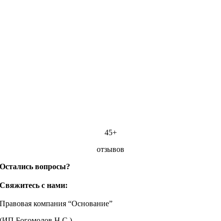
45+
отзывов
Остались вопросы?
Свяжитесь с нами:
Правовая компания “Основание”
(ИП Богомолов Н.С.)