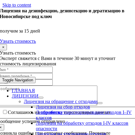
Skip to content
Лицензия на дезинфекцию, дезинсекцию и дератизацию в
Новосибирске под ключ
получим за 15 дней
Узнать стоимость
×
Узнать стоимость
Эксперт свяжется с Вами в течение 30 минут и уточнит
стоимость лицензирования
Toggle Navigation
ГЛАВНАЯ
ЛИЦЕНЗИИ
Лицензия на обращение с отходами
Лицензия на сбор отходов
Соглашаюсь на
обработку
персональных данных
Лицензия на транспортирование отходов I–IV
классов
ообщение успешно отправлено
Лицензия на обработку отходов I-IV классов
×
опасности
озникла ошибка при отправке сообщения. Проверьте
Лицензия на утилизацию отходов