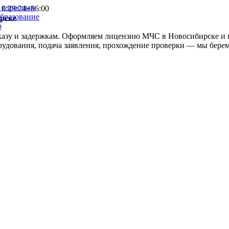
и взрослых
0:29:24+06:00
образование
рске
ю
тказу и задержкам. Оформляем лицензию МЧС в Новосибирске и 
орудования, подача заявления, прохождение проверки — мы берем