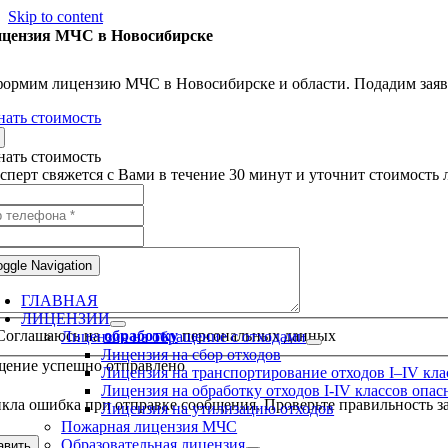
Skip to content
цензия МЧС в Новосибирске
ормим лицензию МЧС в Новосибирске и области. Подадим заявку
нать стоимость
нать стоимость
сперт свяжется с Вами в течение 30 минут и уточнит стоимость
oggle Navigation
ГЛАВНАЯ
ЛИЦЕНЗИИ
Соглашаюсь на
обработку
персональных данных
Лицензия на обращение с отходами
Лицензия на сбор отходов
ение успешно отправлено
Лицензия на транспортирование отходов I–IV кла
Лицензия на обработку отходов I-IV классов опас
кла ошибка при отправке сообщения. Проверьте правильность за
Лицензия на утилизацию отходов
Пожарная лицензия МЧС
Образовательная лицензия
авить