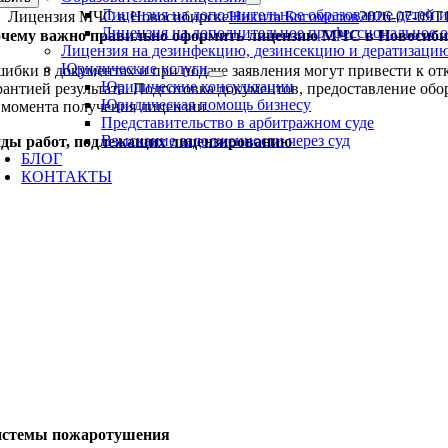
Лицензия на дополнительное образование детей 
Лицензия МЧС в Новосибирске
Никита Богомолов
2026-07-09T1
Лицензия на дополнительное профессиональное 
чему важно правильно оформить лицензию МЧС в Новосиби
Лицензия на дезинфекцию, дезинсекцию и дератизаци
Юридические услуги
ибки в документах и при подаче заявления могут привести к о
Юридические консультации
рантией результата. Подготовка документов, предоставление об
Юридическая помощь бизнесу
 момента получения лицензии.
Представительство в арбитражном суде
Взыскание задолженности через суд
ды работ, подлежащих лицензированию
БЛОГ
КОНТАКТЫ
96-074-38-32
стемы пожаротушения