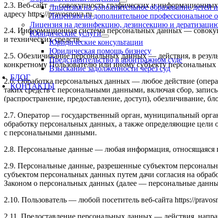
2.3. Веб-сайт — совокупность графических и информационных 
Лицензия на дополнительное образование детей 
адресу https://pravosnova.ru.
Лицензия на дополнительное профессиональное 
Лицензия на дезинфекцию, дезинсекцию и дератизаци
2.4. Информационная система персональных данных — совоку
Юридические услуги
и технических средств.
Юридические консультации
Юридическая помощь бизнесу
2.5. Обезличивание персональных данных — действия, в резу
Представительство в арбитражном суде
конкретному Пользователю или иному субъекту персональных
Взыскание задолженности через суд
БЛОГ
2.6. Обработка персональных данных — любое действие (опера
КОНТАКТЫ
таких средств с персональными данными, включая сбор, запись
(распространение, предоставление, доступ), обезличивание, б
96-074-38-32
2.7. Оператор — государственный орган, муниципальный орга
обработку персональных данных, а также определяющие цели 
с персональными данными.
2.8. Персональные данные — любая информация, относящаяся пр
2.9. Персональные данные, разрешенные субъектом персональн
субъектом персональных данных путем дачи согласия на обра
Законом о персональных данных (далее — персональные данные
2.10. Пользователь — любой посетитель веб-сайта https://pravosn
2.11. Предоставление персональных данных — действия, напр