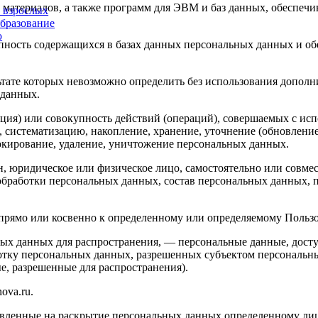
материалов, а также программ для ЭВМ и баз данных, обеспечи
и взрослых
образование
ю
пность содержащихся в базах данных персональных данных и 
льтате которых невозможно определить без использования доп
 данных.
ция) или совокупность действий (операций), совершаемых с исп
, систематизацию, накопление, хранение, уточнение (обновление
локирование, удаление, уничтожение персональных данных.
н, юридическое или физическое лицо, самостоятельно или совм
обработки персональных данных, состав персональных данных, 
ямо или косвенно к определенному или определяемому Пользоват
ых данных для распространения, — персональные данные, досту
ботку персональных данных, разрешенных субъектом персональн
, разрешенные для распространения).
ova.ru.
авленные на раскрытие персональных данных определенному лиц