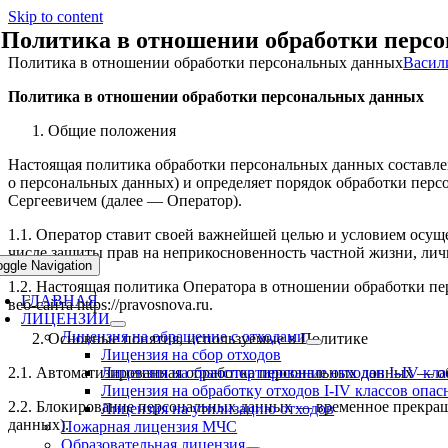
Skip to content
Политика в отношении обработки перс
Политика в отношении обработки персональных данных
Васил
Политика в отношении обработки персональных данных
Общие положения
Настоящая политика обработки персональных данных составлен
о персональных данных) и определяет порядок обработки пе
Сергеевичем (далее — Оператор).
1.1. Оператор ставит своей важнейшей целью и условием осуще
числе защиты прав на неприкосновенность частной жизни, лич
oggle Navigation
1.2. Настоящая политика Оператора в отношении обработки п
ГЛАВНАЯ
веб-сайта https://pravosnova.ru.
ЛИЦЕНЗИИ
Лицензия на обращение с отходами
Основные понятия, используемые в Политике
Лицензия на сбор отходов
2.1. Автоматизированная обработка персональных данных — о
Лицензия на транспортирование отходов I–IV кла
Лицензия на обработку отходов I-IV классов опас
2.2. Блокирование персональных данных — временное прекращ
Лицензия на утилизацию отходов
данных).
Пожарная лицензия МЧС
Образовательная лицензия