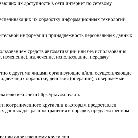
вающих их доступность в сети интернет по сетевому
обеспечивающих их обработку информационных технологий
олнительной информации принадлежность персональных данных
ользованием средств автоматизации или без использования
, изменение), извлечение, использование, передачу
естно с другими лицами организующие и/или осуществляющие
подлежащих обработке, действия (операции), совершаемые
елю веб-сайта https://pravosnova.ru.
п неограниченного круга лиц к которым предоставлен
ых данных для распространения в порядке, предусмотренном
у или определенному кругу лиц.