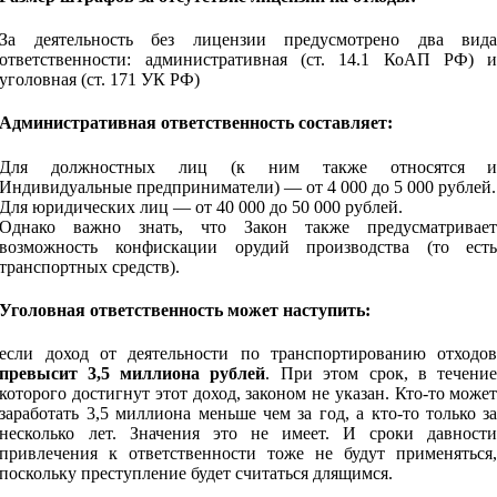
За деятельность без лицензии предусмотрено два вид
ответственности: административная (ст. 14.1 КоАП РФ) 
уголовная (ст. 171 УК РФ)
Административная ответственность
составляет:
Для должностных лиц (к ним также относятся 
Индивидуальные предприниматели) — от 4 000 до 5 000 рублей.
Для юридических лиц — от 40 000 до 50 000 рублей.
Однако важно знать, что Закон также предусматривае
возможность конфискации орудий производства (то ест
транспортных средств).
Уголовная ответственность
может наступить:
если доход от деятельности по транспортированию отходо
превысит 3,5 миллиона рублей
. При этом срок, в течени
которого достигнут этот доход, законом не указан. Кто-то може
заработать 3,5 миллиона меньше чем за год, а кто-то только з
несколько лет. Значения это не имеет. И сроки давност
привлечения к ответственности тоже не будут применяться
поскольку преступление будет считаться длящимся.