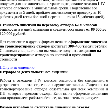
получим для вас лицензию на транспортирование отходов I–IV
классов опасности в минимальные сроки. Подготовим все
документы за 5 дней, пройдем лицензионную проверку за 10
рабочих дней (если большой перечень – то за 15 рабочих дней).
Стоимость
лицензии на перевозку отходов I–IV классов
опасности
в нашей компании в среднем составляет
от 80 000 до
120 000 рублей
.
Для сравнения: в других фирмах цена на
оформление лицензии
на транспортировку отходов
достигает
300–400 тысяч рублей
.
С нашими специалистами вы можете получить
лицензию на
транспортирование отходов
по честной и прозрачной
стоимости
ПОлучить лицензию
Штрафы за деятельность без лицензии
Работа с отходами I–IV классов опасности без специальног
разрешения — это серьезное нарушение закона. Лицензия н
транспортирование отходов обязательна для всех компаний 
ИП, которые перевозят отходы. Если вы не оформили лицензи
или продолжаете работать без нее, вы значительно рискуете.
Размер штрафов за отсутствие лицензии на отходы: