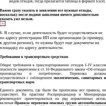
видов отходов, тог
да прилагается таблица в формате Excel.
Важно сразу указать в заявлении все нужные отходы,
поскольку после подачи заявления ничего дополнительно
указать уже нельзя.
×
6. В случае, если деятельность будет осуществляться не
по адресу регистрации ИП или организации (к примеру,
в другом регионе), то нужны будут еще документы на
площадку по адресу деятельности.
Требования к транспортным средствам
Общие требования к транспортированию отходов I–IV классо
опасности закреплены в ст. 16 Федерального закона «Об отхода
производства и потребления». Перевозка должн
осуществляться с соблюдением
экологических, санитарных 
транспортных норм
.
Единого документа, где были бы прописаны все правила, н
существует. На практике Росприроднадзор и Минприрод
рекомендуют ориентироваться на ряд нормативных актов
включая
Правила перевозки опасных грузов автомобильны