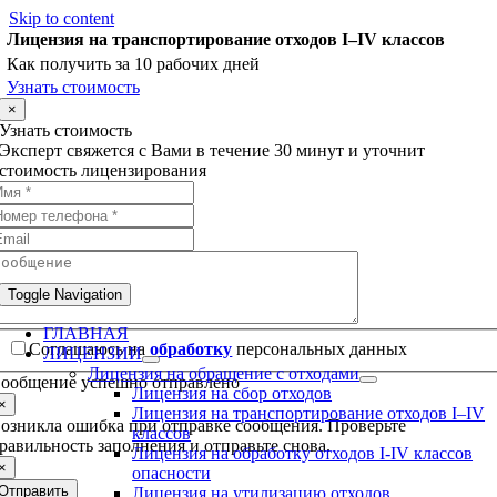
Skip to content
Лицензия на транспортирование отходов I–IV классов
Как получить за 10 рабочих дней
Узнать стоимость
×
Узнать стоимость
Эксперт свяжется с Вами в течение 30 минут и уточнит
стоимость лицензирования
Toggle Navigation
ГЛАВНАЯ
Соглашаюсь на
обработку
персональных данных
ЛИЦЕНЗИИ
Лицензия на обращение с отходами
ообщение успешно отправлено
Лицензия на сбор отходов
×
Лицензия на транспортирование отходов I–IV
озникла ошибка при отправке сообщения. Проверьте
классов
равильность заполнения и отправьте снова.
Лицензия на обработку отходов I-IV классов
×
опасности
Отправить
Лицензия на утилизацию отходов