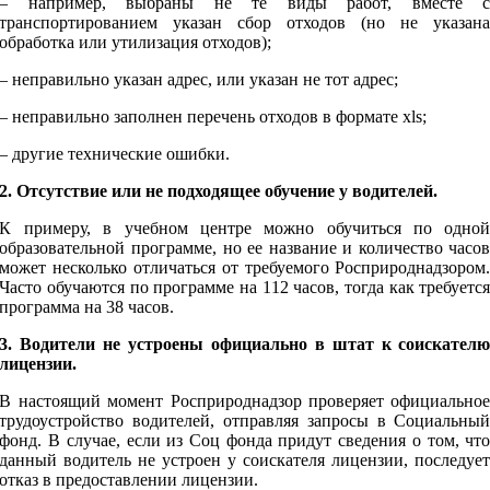
– например, выбраны не те виды работ, вместе 
транспортированием указан сбор отходов (но не указан
обработка или утилизация отходов);
– неправильно указан адрес, или указан не тот адрес;
– неправильно заполнен перечень отходов в формате xls;
– другие технические ошибки.
2. Отсутствие или не подходящее обучение у водителей.
К примеру, в учебном центре можно обучиться по одно
образовательной программе, но ее название и количество часо
может несколько отличаться от требуемого Росприроднадзором
Часто обучаются по программе на 112 часов, тогда как требуетс
программа на 38 часов.
3. Водители не устроены официально в штат к соискател
лицензии.
В настоящий момент Росприроднадзор проверяет официально
трудоустройство водителей, отправляя запросы в Социальны
фонд. В случае, если из Соц фонда придут сведения о том, чт
данный водитель не устроен у соискателя лицензии, последуе
отказ в предоставлении лицензии.