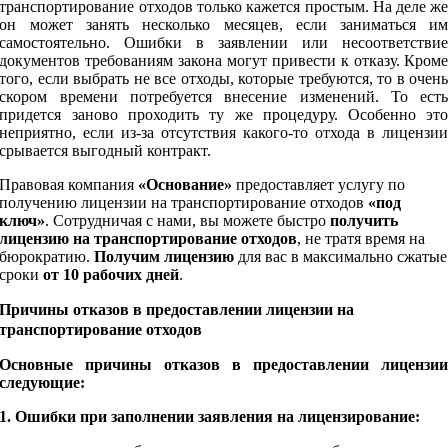
транспортирование отходов только кажется простым. На деле ж
он может занять несколько месяцев, если заниматься и
самостоятельно. Ошибки в заявлении или несоответстви
документов требованиям закона могут привести к отказу. Кром
того, если выбрать не все отходы, которые требуются, то в очен
скором времени потребуется внесение изменений. То ест
придется заново проходить ту же процедуру. Особенно эт
неприятно, если из-за отсутствия какого-то отхода в лицензи
срывается выгодный контракт.
Правовая компания
«Основание»
предоставляет услугу по
получению лицензии на транспортирование отходов
«под
ключ»
. Сотрудничая с нами, вы можете быстро
получить
лицензию на транспортирование отходов
, не тратя время на
бюрократию.
Получим лицензию
для вас в максимально сжатые
сроки
от 10 рабочих дней
.
Причины отказов в предоставлении лицензии на
транспортирование отходов
Основные причины отказов в предоставлении лицензи
следующие:
1. Ошибки при заполнении заявления на лицензирование: