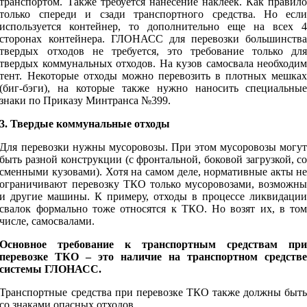
транспортом. Также требуется нанесение наклеек. Как правил
только спереди и сзади транспортного средства. Но есл
используется контейнер, то дополнительно еще на всех 
сторонах контейнера. ГЛОНАСС для перевозки большинств
твердых отходов не требуется, это требование только дл
твердых коммунальных отходов. На кузов самосвала необходи
тент. Некоторые отходы можно перевозить в плотных мешка
(биг-бэги), на которые также нужно наносить специальны
знаки по Приказу Минтранса №399.
3. Твердые коммунальные отходы
Для перевозки нужны мусоровозы. При этом мусоровозы могу
быть разной конструкции (с фронтальной, боковой загрузкой, с
сменными кузовами). Хотя на самом деле, нормативные акты н
ограничивают перевозку ТКО только мусоровозами, возможн
и другие машины. К примеру, отходы в процессе ликвидаци
свалок формально тоже относятся к ТКО. Но возят их, в то
числе, самосвалами.
Основное требование к транспортным средствам пр
перевозке ТКО – это наличие на транспортном средств
системы ГЛОНАСС.
Транспортные средства при перевозке ТКО также должны быт
со знаками опасных отходов.