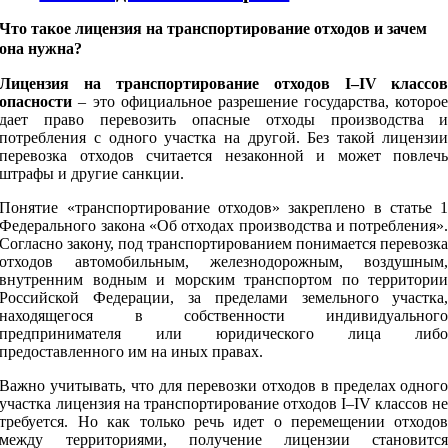
Что такое лицензия на транспортирование отходов и зачем
она нужна?
Лицензия на транспортирование отходов I–IV классо
опасности
– это официальное разрешение государства, которо
дает право перевозить опасные отходы производства 
потребления с одного участка на другой. Без такой лицензи
перевозка отходов считается незаконной и может повлеч
штрафы и другие санкции.
Понятие «транспортирование отходов» закреплено в статье 
Федерального закона «Об отходах производства и потребления»
Согласно закону, под транспортированием понимается перевозк
отходов автомобильным, железнодорожным, воздушным
внутренним водным и морским транспортом по территори
Российской Федерации, за пределами земельного участка
находящегося в собственности индивидуальног
предпринимателя или юридического лица либ
предоставленного им на иных правах.
Важно учитывать, что для перевозки отходов в пределах одног
участка лицензия на транспортирование отходов I–IV классов н
требуется. Но как только речь идет о перемещении отходо
между территориями, получение лицензии становитс