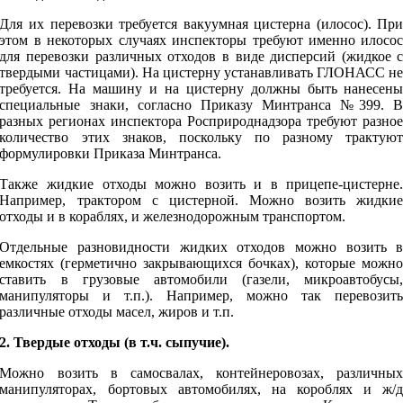
Для их перевозки требуется вакуумная цистерна (илосос). Пр
этом в некоторых случаях инспекторы требуют именно илосо
для перевозки различных отходов в виде дисперсий (жидкое 
твердыми частицами). На цистерну устанавливать ГЛОНАСС н
требуется. На машину и на цистерну должны быть нанесен
специальные знаки, согласно Приказу Минтранса №399. 
разных регионах инспектора Росприроднадзора требуют разно
количество этих знаков, поскольку по разному трактую
формулировки Приказа Минтранса.
Также жидкие отходы можно возить и в прицепе-цистерне
Например, трактором с цистерной. Можно возить жидки
отходы и в кораблях, и железнодорожным транспортом.
Отдельные разновидности жидких отходов можно возить 
емкостях (герметично закрывающихся бочках), которые можн
ставить в грузовые автомобили (газели, микроавтобусы
манипуляторы и т.п.). Например, можно так перевозит
различные отходы масел, жиров и т.п.
2. Твердые отходы (в т.ч. сыпучие).
Можно возить в самосвалах, контейнеровозах, различны
манипуляторах, бортовых автомобилях, на короблях и ж/