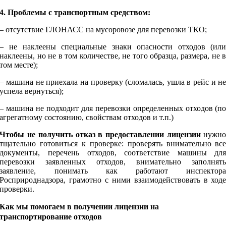
4. Проблемы с транспортным средством:
– отсутствие ГЛОНАСС на мусоровозе для перевозки ТКО;
– не наклеены специальные знаки опасности отходов (ил
наклеены, но не в том количестве, не того образца, размера, не 
том месте);
– машина не приехала на проверку (сломалась, ушла в рейс и н
успела вернуться);
– машина не подходит для перевозки определенных отходов (п
агрегатному состоянию, свойствам отходов и т.п.)
Чтобы не получить отказ в предоставлении лицензии
нужн
тщательно готовиться к проверке: проверять внимательно вс
документы, перечень отходов, соответствие машины дл
перевозки заявленных отходов, внимательно заполнят
заявление, понимать как работают инспектор
Росприроднадзора, грамотно с ними взаимодействовать в ход
проверки.
Как мы помогаем в получении лицензии на
транспортирование отходов