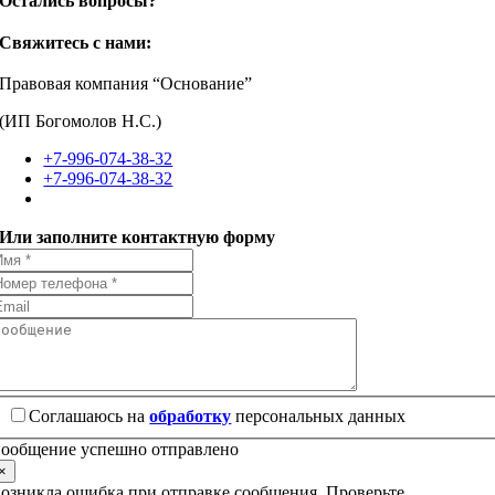
Остались вопросы?
Свяжитесь с нами:
Правовая компания “Основание”
(ИП Богомолов Н.С.)
+7-996-074-38-32
+7-996-074-38-32
Или заполните контактную форму
Соглашаюсь на
обработку
персональных данных
ообщение успешно отправлено
×
озникла ошибка при отправке сообщения. Проверьте