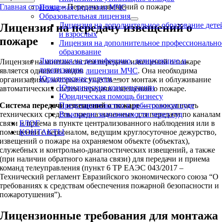
Главная страница
»
Передача извещений о пожаре
Пожарная лицензия МЧС
Образовательная лицензия
Лицензия на дополнительное образование дете
Лицензия на передачу извещений о
и взрослых
пожаре
Лицензия на дополнительное профессионально
образование
Лицензия на дезинфекцию, дезинсекцию и
Лицензия на монтаж систем передачи извещений о пожаре
дератизацию
является одним из видов
лицензии МЧС
. Она необходима
Юридические услуги
организациям, которые осуществляют монтаж и облуживание
Юридические консультации
автоматических систем передачи извещений о пожаре.
Юридическая помощь бизнесу
Представительство в арбитражном суде
Система передачи извещений о пожаре
— совокупность
Взыскание задолженности через суд
технических средств, предназначенных для передачи по каналам
БЛОГ
связи и приема в пункте централизованного наблюдения или в
КОНТАКТЫ
помещении с персоналом, ведущим круглосуточное дежурство,
извещений о пожаре на охраняемом объекте (объектах),
служебных и контрольно-диагностических извещений, а также
(при наличии обратного канала связи) для передачи и приема
команд телеуправления (пункт 6 ТР ЕАЭС 043/2017 –
Технический регламент Евразийского экономического союза “О
требованиях к средствам обеспечения пожарной безопасности и
пожаротушения”).
Лицензионные требования для монтажа