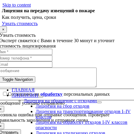
Skip to content
Лицензия на передачу извещений о пожаре
Как получить, цена, сроки
Узнать стоимость
×
Узнать стоимость
Эксперт свяжется с Вами в течение 30 минут и уточнит
стоимость лицензирования
Toggle Navigation
ГЛАВНАЯ
Соглашаюсь на
обработку
персональных данных
ЛИЦЕНЗИИ
Лицензия на обращение с отходами
ообщение успешно отправлено
Лицензия на сбор отходов
×
Лицензия на транспортирование отходов I–IV
озникла ошибка при отправке сообщения. Проверьте
классов
равильность заполнения и отправьте снова.
Лицензия на обработку отходов I-IV классов
×
опасности
Отправить
Лицензия на утилизацию отходов