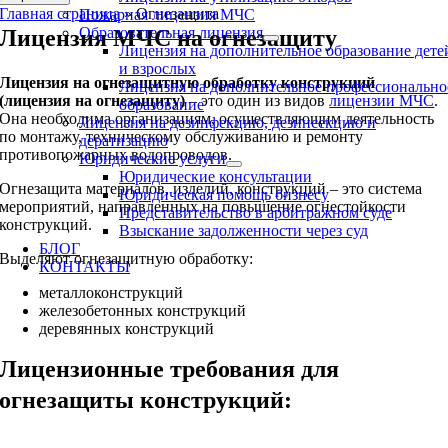
Главная страница
»
Огнезащита
Пожарная лицензия МЧС
Образовательная лицензия
Лицензия МЧС на огнезащиту
Лицензия на дополнительное образование дете
и взрослых
Лицензия на огнезащитную обработку конструкций
Лицензия на дополнительное профессионально
(лицензия на огнезащиту)
– это один из видов
лицензии МЧС
.
образование
Она необходима организациям, осуществляющим деятельность
Лицензия на дезинфекцию, дезинсекцию и
по монтажу, техническому обслуживанию и ремонту
дератизацию
противопожарных водопроводов.
Юридические услуги
Юридические консультации
Огнезащита материалов, изделий, конструкций – это система
Юридическая помощь бизнесу
мероприятий, направленных на повышение огнестойкости
Представительство в арбитражном суде
конструкций.
Взыскание задолженности через суд
БЛОГ
Выделяют огнезащитную обработку:
КОНТАКТЫ
металлоконструкций
железобетонных конструкций
деревянных конструкций
Лицензионные требования для
огнезащиты конструкций: