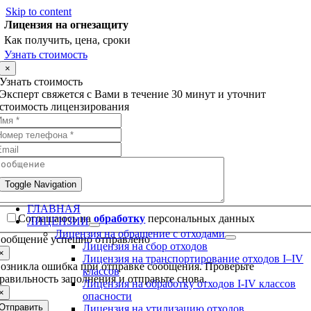
Skip to content
Лицензия на огнезащиту
Как получить, цена, сроки
Узнать стоимость
×
Узнать стоимость
Эксперт свяжется с Вами в течение 30 минут и уточнит
стоимость лицензирования
Toggle Navigation
ГЛАВНАЯ
Соглашаюсь на
обработку
персональных данных
ЛИЦЕНЗИИ
Лицензия на обращение с отходами
ообщение успешно отправлено
Лицензия на сбор отходов
×
Лицензия на транспортирование отходов I–IV
озникла ошибка при отправке сообщения. Проверьте
классов
равильность заполнения и отправьте снова.
Лицензия на обработку отходов I-IV классов
×
опасности
Отправить
Лицензия на утилизацию отходов