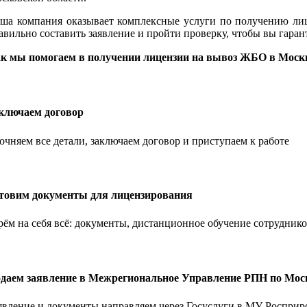
ша компания оказывает комплексные услуги по получению ли
авильно составить заявление и пройти проверку, чтобы вы гаран
к мы помогаем в получении лицензии на вывоз ЖБО в Моск
ключаем договор
очняем все детали, заключаем договор и приступаем к работе
товим документы для лицензирования
рём на себя всё: документы, дистанционное обучение сотруднико
даем заявление в Межрегиональное Управление РПН по Мос
явление и документы направляем через Госуслуги в МУ Росприр