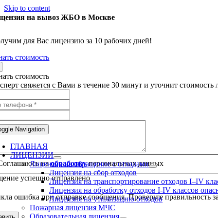
Skip to content
цензия на вывоз ЖБО в Москве
лучим для Вас лицензию за 10 рабочих дней!
нать стоимость
нать стоимость
сперт свяжется с Вами в течение 30 минут и уточнит стоимость
oggle Navigation
ГЛАВНАЯ
ЛИЦЕНЗИИ
Соглашаюсь на
обработку
персональных данных
Лицензия на обращение с отходами
Лицензия на сбор отходов
ение успешно отправлено
Лицензия на транспортирование отходов I–IV кла
Лицензия на обработку отходов I-IV классов опас
кла ошибка при отправке сообщения. Проверьте правильность за
Лицензия на утилизацию отходов
Пожарная лицензия МЧС
Образовательная лицензия
авить