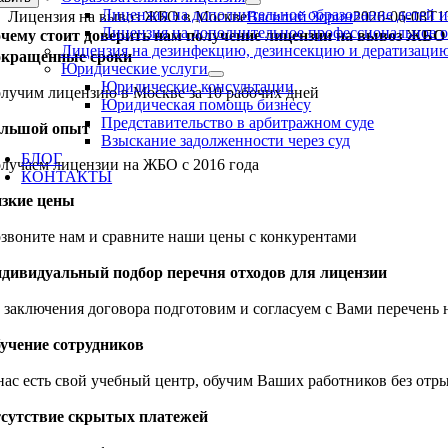
Лицензия на дополнительное образование детей 
Лицензия на вывоз ЖБО в Москве
Василий Зорин
2026-06-08T1
Лицензия на дополнительное профессиональное 
чему стоит доверить нам получение лицензии на вывоз ЖБО
Лицензия на дезинфекцию, дезинсекцию и дератизаци
кращенные сроки
Юридические услуги
Юридические консультации
лучим лицензию в Москве за 10 рабочих дней
Юридическая помощь бизнесу
Представительство в арбитражном суде
льшой опыт
Взыскание задолженности через суд
БЛОГ
лучаем лицензии на ЖБО с 2016 года
КОНТАКТЫ
зкие цены
96-074-38-32
звоните нам и сравните наши цены с конкурентами
дивидуальный подбор перечня отходов для лицензии
 заключения договора подготовим и согласуем с Вами перечень
учение сотрудников
нас есть свой учебный центр, обучим Ваших работников без отр
сутствие скрытых платежей