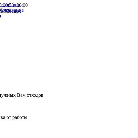
и взрослых
3:00:58+06:00
образование
 в Москве
ю
 нужных Вам отходов
ыва от работы