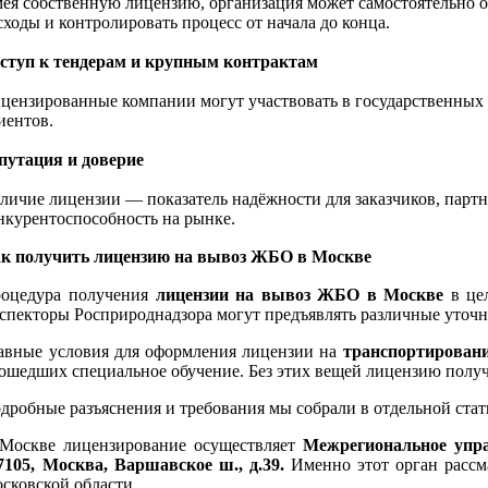
ея собственную лицензию, организация может самостоятельно ок
сходы и контролировать процесс от начала до конца.
ступ к тендерам и крупным контрактам
цензированные компании могут участвовать в государственных 
иентов.
путация и доверие
личие лицензии — показатель надёжности для заказчиков, пар
нкурентоспособность на рынке.
к получить лицензию на вывоз ЖБО в Москве
оцедура получения
лицензии на вывоз ЖБО в Москве
в цел
спекторы Росприроднадзора могут предъявлять различные уточн
авные условия для оформления лицензии на
транспортирован
ошедших специальное обучение. Без этих вещей лицензию полу
дробные разъяснения и требования мы собрали в отдельной стат
Москве лицензирование осуществляет
Межрегиональное упра
7105, Москва, Варшавское ш., д.39.
Именно этот орган рассм
сковской области.