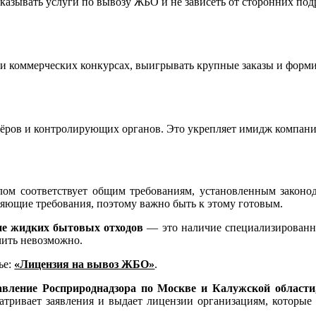
азывать услуги по вывозу ЖБО и не зависеть от сторонних подр
и коммерческих конкурсах, выигрывать крупные заказы и форм
тнёров и контролирующих органов. Это укрепляет имидж компан
ом соответствует общим требованиям, установленным законо
яющие требования, поэтому важно быть к этому готовым.
ие жидких бытовых отходов
— это наличие специализированно
чить невозможно.
ье:
«Лицензия на вывоз ЖБО»
.
вление Росприроднадзора по Москве и Калужской области, 
атривает заявления и выдает лицензии организациям, которые