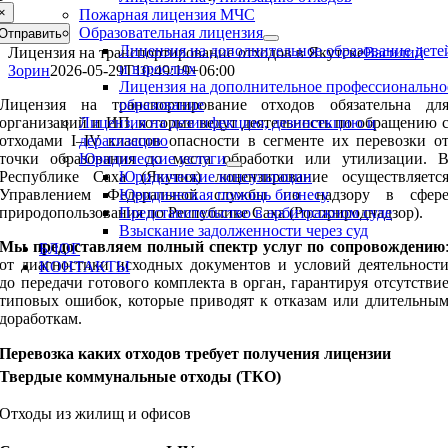
×
Пожарная лицензия МЧС
Образовательная лицензия
Отправить
Лицензия на дополнительное образование дете
Лицензия на транспортирование отходов в Якутске
Василий
и взрослых
Зорин
2026-05-29T10:49:19+06:00
Лицензия на дополнительное профессионально
Лицензия на транспортирование отходов обязательна дл
образование
организаций и ИП, которые ведут деятельность по обращению 
Лицензия на дезинфекцию, дезинсекцию и
отходами I–IV классов опасности в сегменте их перевозки о
дератизацию
точки образования до места обработки или утилизации. 
Юридические услуги
Республике Саха (Якутия) лицензирование осуществляетс
Юридические консультации
Управлением Федеральной службы по надзору в сфер
Юридическая помощь бизнесу
природопользования по Республике Саха (Росприроднадзор).
Представительство в арбитражном суде
Взыскание задолженности через суд
Мы предоставляем полный спектр услуг по сопровождению
БЛОГ
от диагностики исходных документов и условий деятельност
КОНТАКТЫ
до передачи готового комплекта в орган, гарантируя отсутстви
типовых ошибок, которые приводят к отказам или длительны
доработкам.
Перевозка каких отходов требует получения лицензии
Твердые коммунальные отходы (ТКО)
Отходы из жилищ и офисов