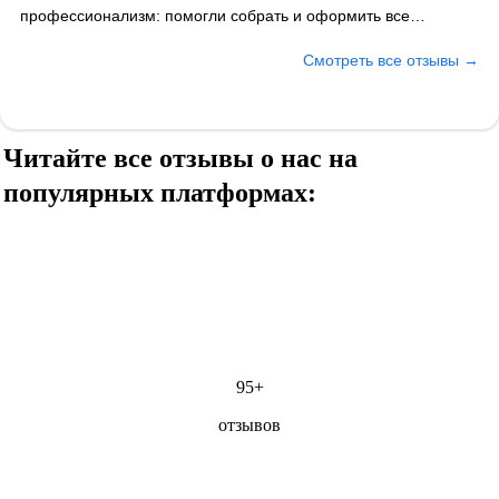
профессионализм: помогли собрать и оформить все
необходимые документы, сопровождали на каждом этапе.
Смотреть все отзывы →
Лицензию получили даже раньше оговоренного срока.
Отдельно хочется отметить вежливость и готовность ответить
на любые вопросы. Рекомендуем как надёжного и
компетентного партнёра.
Читайте все отзывы о нас на
популярных платформах:
95+
отзывов