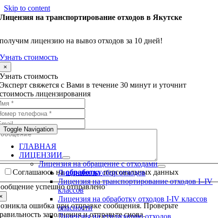
Skip to content
Лицензия на транспортирование отходов в Якутске
получим лицензию на вывоз отходов за 10 дней!
Узнать стоимость
×
Узнать стоимость
Эксперт свяжется с Вами в течение 30 минут и уточнит
стоимость лицензирования
Toggle Navigation
ГЛАВНАЯ
ЛИЦЕНЗИИ
Лицензия на обращение с отходами
Соглашаюсь на
обработку
персональных данных
Лицензия на сбор отходов
Лицензия на транспортирование отходов I–IV
ообщение успешно отправлено
классов
×
Лицензия на обработку отходов I-IV классов
озникла ошибка при отправке сообщения. Проверьте
опасности
равильность заполнения и отправьте снова.
Лицензия на утилизацию отходов