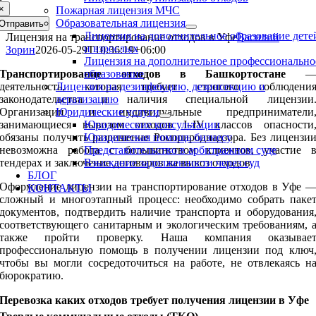
×
Пожарная лицензия МЧС
Образовательная лицензия
Отправить
Лицензия на дополнительное образование дете
Лицензия на транспортирование отходов в Уфе
Василий
и взрослых
Зорин
2026-05-29T10:36:19+06:00
Лицензия на дополнительное профессионально
Транспортирование отходов в Башкортостане
образование
деятельность, которая требует строгого соблюдени
Лицензия на дезинфекцию, дезинсекцию и
законодательства и наличия специальной лицензии
дератизацию
Организации и индивидуальные предприниматели
Юридические услуги
занимающиеся вывозом отходов I–IV классов опасности
Юридические консультации
обязаны получить разрешение Росприроднадзора. Без лицензи
Юридическая помощь бизнесу
невозможна работа с большинством клиентов, участие 
Представительство в арбитражном суде
тендерах и заключение договоров на вывоз отходов.
Взыскание задолженности через суд
БЛОГ
Оформление лицензии на транспортирование отходов в Уфе 
КОНТАКТЫ
сложный и многоэтапный процесс: необходимо собрать паке
документов, подтвердить наличие транспорта и оборудования
соответствующего санитарным и экологическим требованиям, 
также пройти проверку. Наша компания оказывае
профессиональную помощь в получении лицензии под ключ
чтобы вы могли сосредоточиться на работе, не отвлекаясь н
бюрократию.
Перевозка каких отходов требует получения лицензии в Уфе