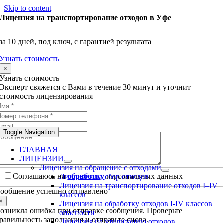
Skip to content
Лицензия на транспортирование отходов в Уфе
за 10 дней, под ключ, с гарантией результата
Узнать стоимость
×
Узнать стоимость
Эксперт свяжется с Вами в течение 30 минут и уточнит
стоимость лицензирования
Toggle Navigation
ГЛАВНАЯ
ЛИЦЕНЗИИ
Лицензия на обращение с отходами
Соглашаюсь на
обработку
персональных данных
Лицензия на сбор отходов
Лицензия на транспортирование отходов I–IV
ообщение успешно отправлено
классов
×
Лицензия на обработку отходов I-IV классов
озникла ошибка при отправке сообщения. Проверьте
опасности
равильность заполнения и отправьте снова.
Лицензия на утилизацию отходов