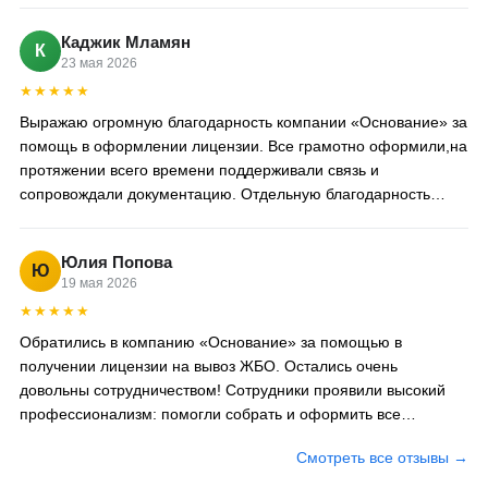
Каджик Мламян
К
23 мая 2026
★★★★★
Выражаю огромную благодарность компании «Основание» за
помощь в оформлении лицензии. Все грамотно оформили,на
протяжении всего времени поддерживали связь и
сопровождали документацию. Отдельную благодарность
хотелось бы выразить специалисту Анне,за проделанную
работу
Юлия Попова
Ю
19 мая 2026
★★★★★
Обратились в компанию «Основание» за помощью в
получении лицензии на вывоз ЖБО. Остались очень
довольны сотрудничеством! Сотрудники проявили высокий
профессионализм: помогли собрать и оформить все
необходимые документы, сопровождали на каждом этапе.
Смотреть все отзывы →
Лицензию получили даже раньше оговоренного срока.
Отдельно хочется отметить вежливость и готовность ответить