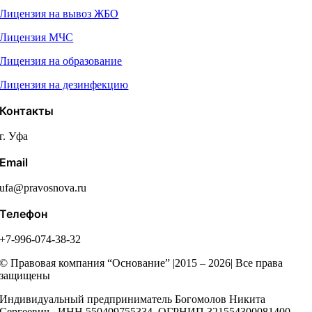
Лицензия на вывоз ЖБО
Лицензия МЧС
Лицензия на образование
Лицензия на дезинфекцию
Контакты
г. Уфа
Email
ufa@pravosnova.ru
Телефон
+7-996-074-38-32
© Правовая компания “Основание” |2015 – 2026| Все права
защищены
Индивидуальный предприниматель Богомолов Никита
Сергеевич, ИНН 550409755334, ОГРНИП 321554300081400