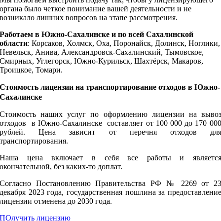
органа было четкое понимание вашей деятельности и не
возникало лишних вопросов на этапе рассмотрения.
Работаем в Южно‑Сахалинске и по всей Сахалинской
области
: Корсаков, Холмск, Оха, Поронайск, Долинск, Ноглики,
Невельск, Анива, Александровск‑Сахалинский, Тымовское,
Смирных, Углегорск, Южно‑Курильск, Шахтёрск, Макаров,
Троицкое, Томари.
Стоимость лицензии на транспортирование отходов в Южно-
Сахалинске
Стоимость наших услуг по оформлению лицензии на выво
отходов в Южно-Сахалинске составляет от 100 000 до 170 00
рублей. Цена зависит от перечня отходов дл
транспортирования.
Наша цена включает в себя все работы и являетс
окончательной, без каких-то доплат.
Согласно Постановлению Правительства РФ № 2269 от 2
декабря 2023 года, государственная пошлина за предоставлени
лицензии отменена до 2030 года.
ПОлучить лицензию