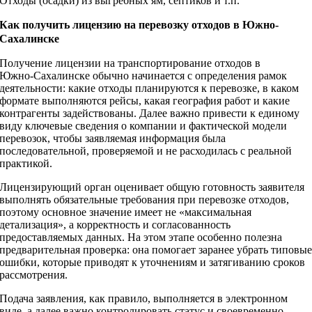
Отходы (осадки) из выгребных ям, септиков и т.п.
Как получить лицензию на перевозку отходов в Южно-
Сахалинске
Получение лицензии на транспортирование отходов в
Южно‑Сахалинске обычно начинается с определения рамок
деятельности: какие отходы планируются к перевозке, в каком
формате выполняются рейсы, какая география работ и какие
контрагенты задействованы. Далее важно привести к единому
виду ключевые сведения о компании и фактической модели
перевозок, чтобы заявляемая информация была
последовательной, проверяемой и не расходилась с реальной
практикой.
Лицензирующий орган оценивает общую готовность заявителя
выполнять обязательные требования при перевозке отходов,
поэтому основное значение имеет не «максимальная
детализация», а корректность и согласованность
предоставляемых данных. На этом этапе особенно полезна
предварительная проверка: она помогает заранее убрать типовы
ошибки, которые приводят к уточнениям и затягиванию сроков
рассмотрения.
Подача заявления, как правило, выполняется в электронном
виде, а далее важно контролировать статус и своевременно