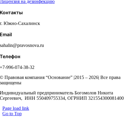
Лицензия на дезинфекцию
Контакты
г. Южно-Сахалинск
Email
sahalin@pravosnova.ru
Телефон
+7-996-074-38-32
© Правовая компания “Основание” |2015 – 2026| Все права
защищены
Индивидуальный предприниматель Богомолов Никита
Сергеевич, ИНН 550409755334, ОГРНИП 321554300081400
Page load link
Go to Top