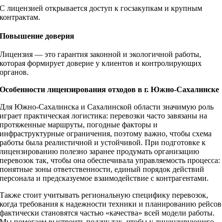
С лицензией открывается доступ к госзакупкам и крупным
контрактам.
Повышение доверия
Лицензия — это гарантия законной и экологичной работы,
которая формирует доверие у клиентов и контролирующих
органов.
Особенности лицензирования отходов в г. Южно-Сахалинске
Для Южно‑Сахалинска и Сахалинской области значимую роль
играет практическая логистика: перевозки часто завязаны на
протяженные маршруты, погодные факторы и
инфраструктурные ограничения, поэтому важно, чтобы схема
работы была реалистичной и устойчивой. При подготовке к
лицензированию полезно заранее продумать организацию
перевозок так, чтобы она обеспечивала управляемость процесса:
понятные зоны ответственности, единый порядок действий
персонала и предсказуемое взаимодействие с контрагентами.
Также стоит учитывать региональную специфику перевозок,
когда требования к надежности техники и планированию рейсов
фактически становятся частью «качества» всей модели работы.
Мы помогаем выстроить подачу так, чтобы у лицензирующего