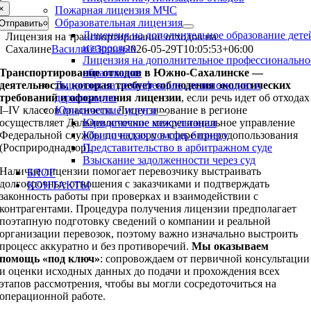
×
Пожарная лицензия МЧС
Образовательная лицензия
Отправить
Лицензия на дополнительное образование дете
Лицензия на транспортирование отходов на
и взрослых
Сахалине
Василий Зорин
2026-05-29T10:05:53+06:00
Лицензия на дополнительное профессионально
Транспортирование отходов в Южно‑Сахалинске —
образование
деятельность, которая требует соблюдения экологических
Лицензия на дезинфекцию, дезинсекцию и
требований и оформления лицензии
, если речь идет об отходах
дератизацию
I–IV классов опасности. Лицензирование в регионе
Юридические услуги
осуществляет Дальневосточное межрегиональное управление
Юридические консультации
Федеральной службы по надзору в сфере природопользования
Юридическая помощь бизнесу
(Росприроднадзор).
Представительство в арбитражном суде
Взыскание задолженности через суд
Наличие лицензии помогает перевозчику выстраивать
БЛОГ
долгосрочные отношения с заказчиками и подтверждать
КОНТАКТЫ
законность работы при проверках и взаимодействии с
контрагентами. Процедура получения лицензии предполагает
поэтапную подготовку сведений о компании и реальной
организации перевозок, поэтому важно изначально выстроить
процесс аккуратно и без противоречий.
Мы оказываем
помощь «под ключ»
: сопровождаем от первичной консультации
и оценки исходных данных до подачи и прохождения всех
этапов рассмотрения, чтобы вы могли сосредоточиться на
операционной работе.