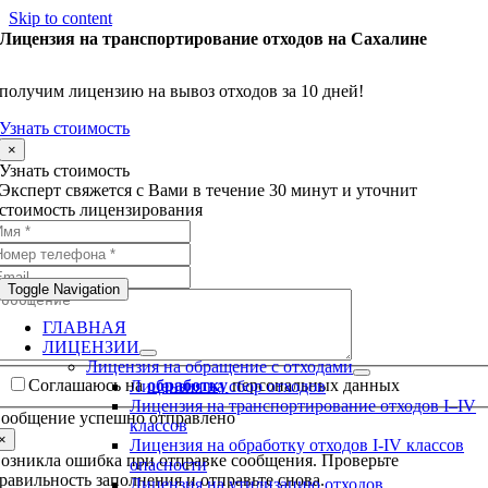
Skip to content
Лицензия на транспортирование отходов на Сахалине
получим лицензию на вывоз отходов за 10 дней!
Узнать стоимость
×
Узнать стоимость
Эксперт свяжется с Вами в течение 30 минут и уточнит
стоимость лицензирования
Toggle Navigation
ГЛАВНАЯ
ЛИЦЕНЗИИ
Лицензия на обращение с отходами
Соглашаюсь на
обработку
персональных данных
Лицензия на сбор отходов
Лицензия на транспортирование отходов I–IV
ообщение успешно отправлено
классов
×
Лицензия на обработку отходов I-IV классов
озникла ошибка при отправке сообщения. Проверьте
опасности
равильность заполнения и отправьте снова.
Лицензия на утилизацию отходов