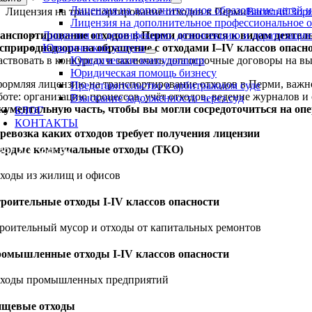
Лицензия на дополнительное образование детей 
Лицензия на транспортирование отходов в Перми
Василий Зор
Лицензия на дополнительное профессиональное 
анспортирование отходов в Перми относится к видам деятел
Лицензия на дезинфекцию, дезинсекцию и дератизаци
сприроднадзора на обращение с отходами I–IV классов опасно
Юридические услуги
аствовать в конкурсах и заключать долгосрочные договоры на вы
Юридические консультации
Юридическая помощь бизнесу
ормляя лицензию на транспортирование отходов в Перми, важно 
Представительство в арбитражном суде
боте: организацию процессов, учёт отходов, ведение журналов и
Взыскание задолженности через суд
кументальную часть, чтобы вы могли сосредоточиться на опе
БЛОГ
КОНТАКТЫ
ревозка каких отходов требует получения лицензии
96-074-38-32
ердые коммунальные отходы (ТКО)
ходы из жилищ и офисов
роительные отходы I-IV классов опасности
роительный мусор и отходы от капитальных ремонтов
омышленные отходы I-IV классов опасности
ходы промышленных предприятий
щевые отходы