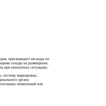
одов, присваивают им коды по
ющими отходы на размещение,
ала при нештатных ситуациях.
н, систему маркировки,
ориального органа
нительных объяснений или