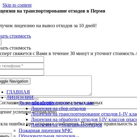
Skip to content
цензия на транспортирование отходов в Перми
лучим лицензию на вывоз отходов за 10 дней!
нать стоимость
нать стоимость
сперт свяжется с Вами в течение 30 минут и уточнит стоимость
oggle Navigation
ГЛАВНАЯ
ЛИЦЕНЗИИ
Соглашаюсь на
обработку
персональных данных
Лицензия на обращение с отходами
Лицензия на сбор отходов
ение успешно отправлено
Лицензия на транспортирование отходов I–IV кла
Лицензия на обработку отходов I-IV классов опас
кла ошибка при отправке сообщения. Проверьте правильность за
Лицензия на утилизацию отходов
Пожарная лицензия МЧС
Образовательная лицензия
авить