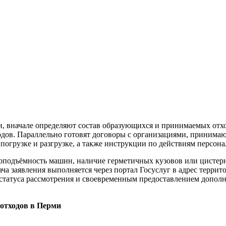
и, вначале определяют состав образующихся и принимаемых отх
дов. Параллельно готовят договоры с организациями, принима
погрузке и разгрузке, а также инструкции по действиям персон
зоподъёмность машин, наличие герметичных кузовов или цистер
ча заявления выполняется через портал Госуслуг в адрес террит
статуса рассмотрения и своевременным предоставлением допол
 отходов в Перми