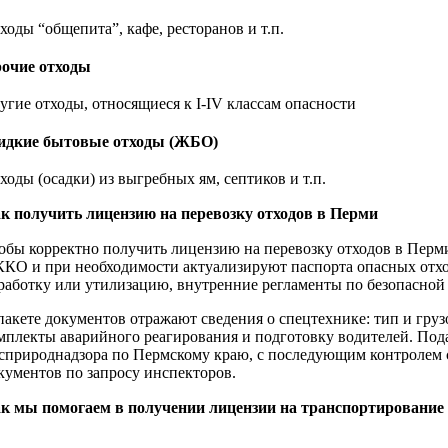
ходы “общепита”, кафе, ресторанов и т.п.
очие отходы
угие отходы, относящиеся к I-IV классам опасности
дкие бытовые отходы (ЖБО)
ходы (осадки) из выгребных ям, септиков и т.п.
к получить лицензию на перевозку отходов в Перми
обы корректно получить лицензию на перевозку отходов в Перм
КО и при необходимости актуализируют паспорта опасных отхо
работку или утилизацию, внутренние регламенты по безопасной 
пакете документов отражают сведения о спецтехнике: тип и гру
мплекты аварийного реагирования и подготовку водителей. Пода
сприроднадзора по Пермскому краю, с последующим контролем 
кументов по запросу инспекторов.
к мы помогаем в получении лицензии на транспортирование