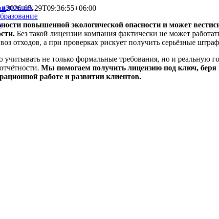
и взрослых
ин
2026-05-29T09:36:55+06:00
образование
ьности повышенной экологической опасности и может вестис
ю
сти.
Без такой лицензии компания фактически не может работат
воз отходов, а при проверках рискует получить серьёзные штра
учитывать не только формальные требования, но и реальную го
 отчётности.
Мы помогаем получить лицензию под ключ, беря н
рационной работе и развитии клиентов.