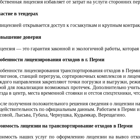
бственная лицензия избавляет от затрат на услуги сторонних пе
астие в тендерах
лицензией открывается доступ к госзакупкам и крупным контрак
вышение доверия
цензия — это гарантия законной и экологичной работы, котора
обенности лицензирования отходов в г. Перми
обенности лицензирования транспортирования отходов в Перми
лигонов, станций перегруза, сортировочных комплексов и лиц
ждого направления закрепляют точки погрузки и выгрузки, ре
рой для локализации возможных протечек. Дополнительно учиты
езда в центр, места временной стоянки и отстоя спецтехники, 
сле получения положительного решения сведения о лицензии на 
 действительность по официальным данным. Работаем в Перми и
совой, Лысьва, Губаха, Чернушка, Кудымкар, Верещагино.
оимость лицензии на транспортирование отходов в Перми
оимость наших услуг по оформлению лицензии на вывоз отход