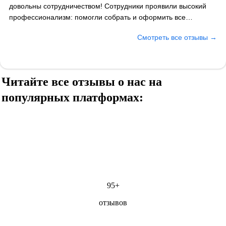
довольны сотрудничеством! Сотрудники проявили высокий
профессионализм: помогли собрать и оформить все
необходимые документы, сопровождали на каждом этапе.
Смотреть все отзывы →
Лицензию получили даже раньше оговоренного срока.
Отдельно хочется отметить вежливость и готовность ответить
на любые вопросы. Рекомендуем как надёжного и
компетентного партнёра.
Читайте все отзывы о нас на
популярных платформах:
95+
отзывов