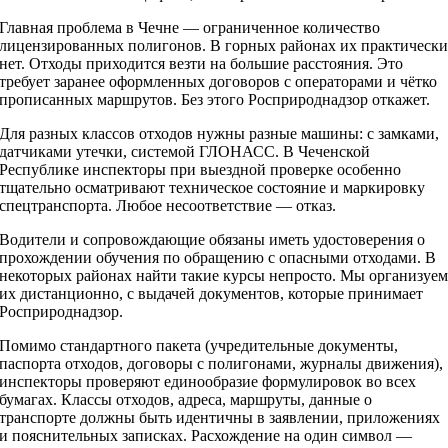
Главная проблема в Чечне — ограниченное количество
лицензированных полигонов. В горных районах их практическ
нет. Отходы приходится везти на большие расстояния. Это
требует заранее оформленных договоров с операторами и чётко
прописанных маршрутов. Без этого Росприроднадзор откажет.
Для разных классов отходов нужны разные машины: с замками,
датчиками утечки, системой ГЛОНАСС. В Чеченской
Республике инспекторы при выездной проверке особенно
тщательно осматривают техническое состояние и маркировку
спецтранспорта. Любое несоответствие — отказ.
Водители и сопровождающие обязаны иметь удостоверения о
прохождении обучения по обращению с опасными отходами. В
некоторых районах найти такие курсы непросто. Мы организуе
их дистанционно, с выдачей документов, которые принимает
Росприроднадзор.
Помимо стандартного пакета (учредительные документы,
паспорта отходов, договоры с полигонами, журналы движения),
инспекторы проверяют единообразие формулировок во всех
бумагах. Классы отходов, адреса, маршруты, данные о
транспорте должны быть идентичны в заявлении, приложениях
и пояснительных записках. Расхождение на один символ —