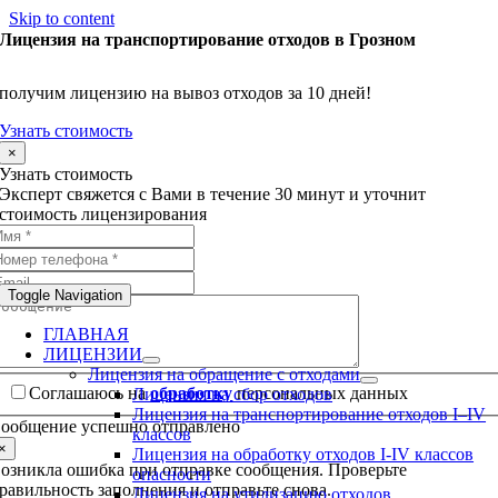
Skip to content
Лицензия на транспортирование отходов в Грозном
получим лицензию на вывоз отходов за 10 дней!
Узнать стоимость
×
Узнать стоимость
Эксперт свяжется с Вами в течение 30 минут и уточнит
стоимость лицензирования
Toggle Navigation
ГЛАВНАЯ
ЛИЦЕНЗИИ
Лицензия на обращение с отходами
Соглашаюсь на
обработку
персональных данных
Лицензия на сбор отходов
Лицензия на транспортирование отходов I–IV
ообщение успешно отправлено
классов
×
Лицензия на обработку отходов I-IV классов
озникла ошибка при отправке сообщения. Проверьте
опасности
равильность заполнения и отправьте снова.
Лицензия на утилизацию отходов