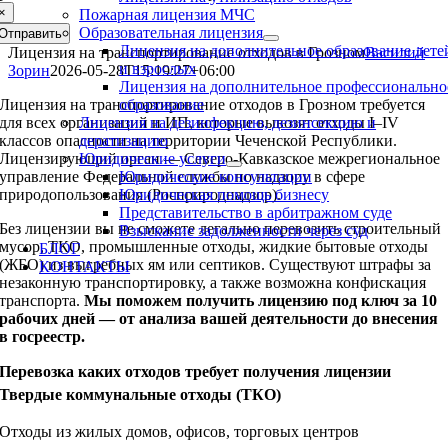
×
Пожарная лицензия МЧС
Образовательная лицензия
Отправить
Лицензия на дополнительное образование дете
Лицензия на транспортирование отходов в Грозном
Василий
и взрослых
Зорин
2026-05-28T15:19:27+06:00
Лицензия на дополнительное профессионально
Лицензия на транспортирование отходов в Грозном требуется
образование
для всех организаций и ИП, которые вывозят отходы I–IV
Лицензия на дезинфекцию, дезинсекцию и
классов опасности на территории Чеченской Республики.
дератизацию
Лицензирующий орган — Северо-Кавказское межрегиональное
Юридические услуги
управление Федеральной службы по надзору в сфере
Юридические консультации
природопользования (Росприроднадзор).
Юридическая помощь бизнесу
Представительство в арбитражном суде
Без лицензии вы не сможете легально перевозить строительный
Взыскание задолженности через суд
мусор, ТКО, промышленные отходы, жидкие бытовые отходы
БЛОГ
(ЖБО) из выгребных ям или септиков. Существуют штрафы за
КОНТАКТЫ
незаконную транспортировку, а также возможна конфискация
транспорта.
Мы поможем получить лицензию под ключ за 10
рабочих дней — от анализа вашей деятельности до внесения
в госреестр.
Перевозка каких отходов требует получения лицензии
Твердые коммунальные отходы (ТКО)
Отходы из жилых домов, офисов, торговых центров