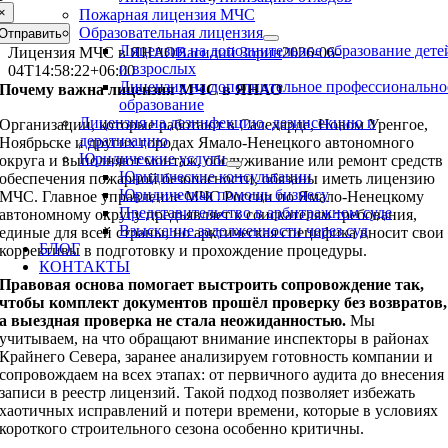
×
Пожарная лицензия МЧС
Образовательная лицензия
Отправить
Лицензия на дополнительное образование дете
Лицензия МЧС в ЯНАО
Василий Зорин
2026-06-
и взрослых
04T14:58:22+06:00
Лицензия на дополнительное профессионально
Почему важна лицензия МЧС в ЯНАО
образование
Лицензия на дезинфекцию, дезинсекцию и
Организации, которые работают в Салехарде, Новом Уренгое,
дератизацию
Ноябрьске и других городах Ямало-Ненецкого автономного
Юридические услуги
округа и выполняют монтаж, обслуживание или ремонт средств
Юридические консультации
обеспечения пожарной безопасности, обязаны иметь лицензию
Юридическая помощь бизнесу
МЧС. Главное управление МЧС России по Ямало-Ненецкому
Представительство в арбитражном суде
автономному округу предъявляет к соискателям требования,
Взыскание задолженности через суд
единые для всей страны, но арктическая специфика вносит свои
БЛОГ
коррективы в подготовку и прохождение процедуры.
КОНТАКТЫ
Правовая основа помогает выстроить сопровождение так,
чтобы комплект документов прошёл проверку без возвратов,
а выездная проверка не стала неожиданностью.
Мы
учитываем, на что обращают внимание инспекторы в районах
Крайнего Севера, заранее анализируем готовность компании и
сопровождаем на всех этапах: от первичного аудита до внесения
записи в реестр лицензий. Такой подход позволяет избежать
хаотичных исправлений и потери времени, которые в условиях
короткого строительного сезона особенно критичны.