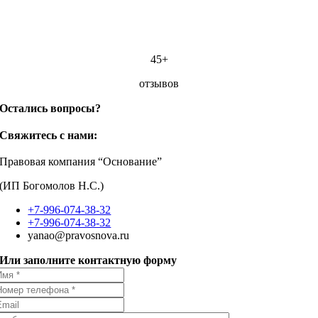
45+
отзывов
Остались вопросы?
Свяжитесь с нами:
Правовая компания “Основание”
(ИП Богомолов Н.С.)
+7-996-074-38-32
+7-996-074-38-32
yanao@pravosnova.ru
Или заполните контактную форму