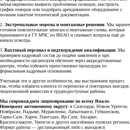
заблаговременно выявить проблемные позиции, выстроить
график поверок или подобрать арендованное оборудование с
полным пакетом технической документации.
2.
Экстремальные морозы и монтажные решения
. Мы заране
готовим пояснительные записки и монтажные схемы, которые
принимаются в ГУ МЧС по ЯНАО и снимают вопросы ещё до
начала осмотра.
3.
Вахтовый персонал и подтверждение квалификации
. Мы
проверяем кадровый состав до подачи заявления и при
необходимости организуем обучение через аккредитованные
центры, чтобы избежать приостановки процедуры по
формальным кадровым основаниям.
Учитывая эти и другие особенности, мы выстраиваем процесс
так, чтобы избавить клиента от переписки и повторных выездов
лицензионной комиссии в труднодоступные районы.
Мы сопровождаем лицензирование по всему Ямало-
Ненецкому автономному округу
: в Салехарде, Новом Уренгое,
Ноябрьске, Надыме, Муравленко, Лабытнанги, Губкинском,
Тарко-Сале, Харпе, Пангодах, Яр-Сале, Аксарке,
Красноселькупе, Уренгое и других населённых пунктах региона
Формат работы — дистанционный либо с выездом в