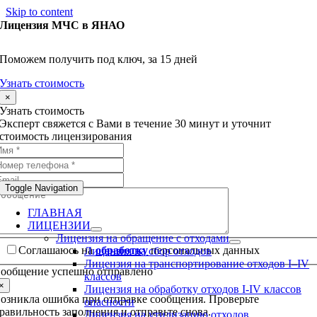
Skip to content
Лицензия МЧС в ЯНАО
Поможем получить под ключ, за 15 дней
Узнать стоимость
×
Узнать стоимость
Эксперт свяжется с Вами в течение 30 минут и уточнит
стоимость лицензирования
Toggle Navigation
ГЛАВНАЯ
ЛИЦЕНЗИИ
Лицензия на обращение с отходами
Соглашаюсь на
обработку
персональных данных
Лицензия на сбор отходов
Лицензия на транспортирование отходов I–IV
ообщение успешно отправлено
классов
×
Лицензия на обработку отходов I-IV классов
озникла ошибка при отправке сообщения. Проверьте
опасности
равильность заполнения и отправьте снова.
Лицензия на утилизацию отходов