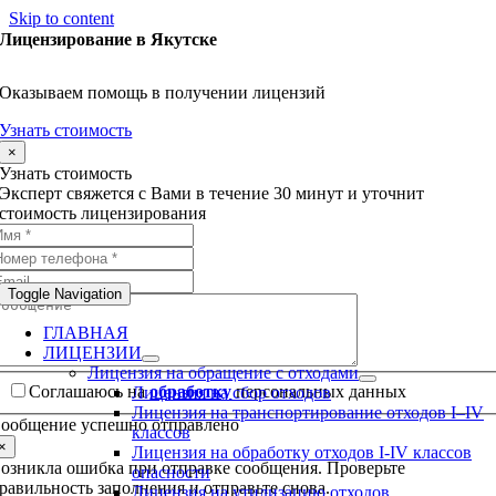
Skip to content
Лицензирование в Якутске
Оказываем помощь в получении лицензий
Узнать стоимость
×
Узнать стоимость
Эксперт свяжется с Вами в течение 30 минут и уточнит
стоимость лицензирования
Toggle Navigation
ГЛАВНАЯ
ЛИЦЕНЗИИ
Лицензия на обращение с отходами
Соглашаюсь на
обработку
персональных данных
Лицензия на сбор отходов
Лицензия на транспортирование отходов I–IV
ообщение успешно отправлено
классов
×
Лицензия на обработку отходов I-IV классов
озникла ошибка при отправке сообщения. Проверьте
опасности
равильность заполнения и отправьте снова.
Лицензия на утилизацию отходов