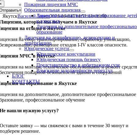
×
Пожарная лицензия МЧС
Образовательная лицензия
Отправить
Лицензия на дополнительное образование дете
Якутск
Василий Зорин
2026-06-04T14:52:43+06:00
и взрослых
Лицензии, которые мы получаем в Якутске
Лицензия на дополнительное профессионально
ицензия на отходы в Якутске
образование
Лицензия на дезинфекцию, дезинсекцию и
ицензия на сбор, транспортирование, обработку, утилизацию,
дератизацию
безвреживание, размещение отходов I-IV классов опасности.
Юридические услуги
Юридические консультации
ицензия МЧС в Якутске
Юридическая помощь бизнесу
Представительство в арбитражном суде
ицензия на монтаж, техническое обслуживание и ремонт средст
Взыскание задолженности через суд
беспечения пожарной безопасности зданий и сооружений
БЛОГ
КОНТАКТЫ
ицензия на образование в Якутске
ицензия на дополнительное, дополнительное профессиональное
бразование, профессиональное обучение
Не нашли нужную услугу?
Оставьте заявку — мы свяжемся с вами в течение 30 минут и
подберем решение.