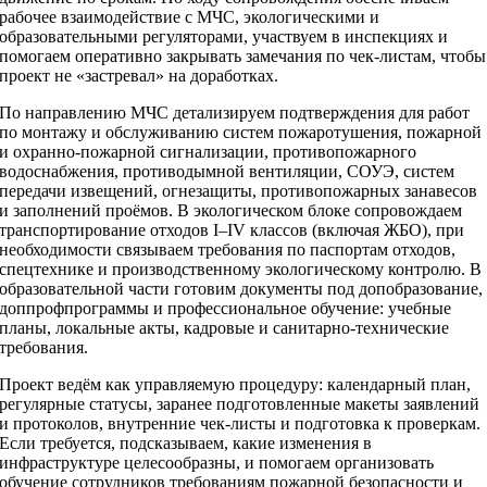
рабочее взаимодействие с МЧС, экологическими и
образовательными регуляторами, участвуем в инспекциях и
помогаем оперативно закрывать замечания по чек‑листам, чтобы
проект не «застревал» на доработках.
По направлению МЧС детализируем подтверждения для работ
по монтажу и обслуживанию систем пожаротушения, пожарной
и охранно‑пожарной сигнализации, противопожарного
водоснабжения, противодымной вентиляции, СОУЭ, систем
передачи извещений, огнезащиты, противопожарных занавесов
и заполнений проёмов. В экологическом блоке сопровождаем
транспортирование отходов I–IV классов (включая ЖБО), при
необходимости связываем требования по паспортам отходов,
спецтехнике и производственному экологическому контролю. В
образовательной части готовим документы под допобразование,
доппрофпрограммы и профессиональное обучение: учебные
планы, локальные акты, кадровые и санитарно‑технические
требования.
Проект ведём как управляемую процедуру: календарный план,
регулярные статусы, заранее подготовленные макеты заявлений
и протоколов, внутренние чек‑листы и подготовка к проверкам.
Если требуется, подсказываем, какие изменения в
инфраструктуре целесообразны, и помогаем организовать
обучение сотрудников требованиям пожарной безопасности и