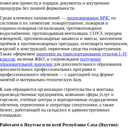
помогаем привести в порядок документы и внутренние
процедуры без лишней формальности.
Среди ключевых направлений —
лицензирование МЧС
по
системам и их элементам: пожаротушение, пожарная и
охранно‑пожарная сигнализация, противопожарное
водоснабжение, противодымная вентиляция, СОУЭ, передача
извещений, противопожарные занавесы и завесы, заполнения
проёмов в противопожарных преградах, огнезащита материалов
изделий и конструкций, первичные средства пожаротушения.
Также оформляем
лицензию на транспортирование отходов I–IV
классов
, включая ЖБО, и сопровождаем
получение
образовательной лицензии
для дополнительного образования,
дополнительных профессиональных программ и
профессионального обучения — с адаптацией под формат
занятий и материально‑техническую базу.
К нам обращаются организации строительства и монтажа,
производственные предприятия, компании сферы услуг и
торговли, учебные центры и корпоративные подразделения
обучения, перевозчики и операторы спецтехники, а также
бизнес, работающий на складских и административных
площадках.
Работаем в Якутске и по всей Республике Саха (Якутия):