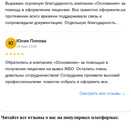
Выражаю огромную благодарность компании «Основание» за
помощь в оформлении лицензии. Все грамотно оформили,на
протяжении всего времени поддерживали связь и
сопровождали документацию. Отдельную благодарность
хотелось бы выразить специалисту Анне,за проделанную
работу
Юлия Попова
Ю
19 мая 2026
★★★★★
Обратились в компанию «Основание» за помощью в
получении лицензии на вывоз ЖБО. Остались очень
довольны сотрудничеством! Сотрудники проявили высокий
профессионализм: помогли собрать и оформить все
необходимые документы, сопровождали на каждом этапе.
Смотреть все отзывы →
Лицензию получили даже раньше оговоренного срока.
Отдельно хочется отметить вежливость и готовность ответить
на любые вопросы. Рекомендуем как надёжного и
компетентного партнёра.
Читайте все отзывы о нас на популярных платформах: