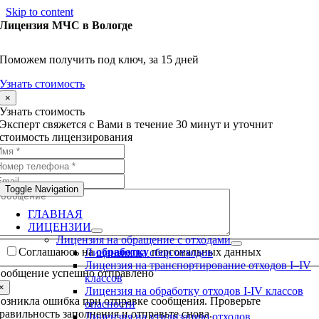
Skip to content
Лицензия МЧС в Вологде
Поможем получить под ключ, за 15 дней
Узнать стоимость
×
Узнать стоимость
Эксперт свяжется с Вами в течение 30 минут и уточнит
стоимость лицензирования
Toggle Navigation
ГЛАВНАЯ
ЛИЦЕНЗИИ
Лицензия на обращение с отходами
Соглашаюсь на
обработку
персональных данных
Лицензия на сбор отходов
Лицензия на транспортирование отходов I–IV
ообщение успешно отправлено
классов
×
Лицензия на обработку отходов I-IV классов
озникла ошибка при отправке сообщения. Проверьте
опасности
равильность заполнения и отправьте снова.
Лицензия на утилизацию отходов