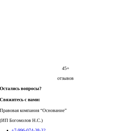
45+
отзывов
Остались вопросы?
Свяжитесь с нами:
Правовая компания “Основание”
(ИП Богомолов Н.С.)
+7-996-074-38-32