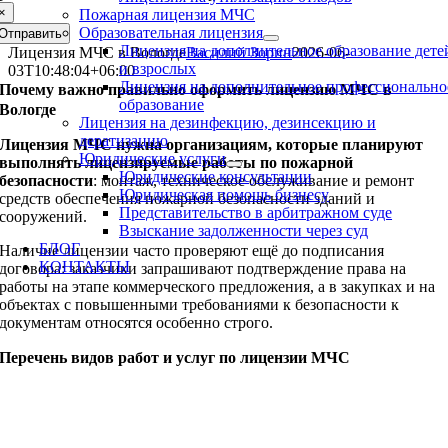
×
Пожарная лицензия МЧС
Образовательная лицензия
Отправить
Лицензия на дополнительное образование дете
Лицензия МЧС в Вологде
Василий Зорин
2026-06-
и взрослых
03T10:48:04+06:00
Лицензия на дополнительное профессионально
Почему важно правильно оформить лицензию МЧС в
образование
Вологде
Лицензия на дезинфекцию, дезинсекцию и
дератизацию
Лицензия МЧС нужна организациям, которые планируют
Юридические услуги
выполнять лицензируемые работы по пожарной
Юридические консультации
безопасности
: монтаж, техническое обслуживание и ремонт
Юридическая помощь бизнесу
средств обеспечения пожарной безопасности зданий и
Представительство в арбитражном суде
сооружений.
Взыскание задолженности через суд
БЛОГ
Наличие лицензии часто проверяют ещё до подписания
КОНТАКТЫ
договора: заказчики запрашивают подтверждение права на
работы на этапе коммерческого предложения, а в закупках и на
объектах с повышенными требованиями к безопасности к
документам относятся особенно строго.
Перечень видов работ и услуг по лицензии МЧС