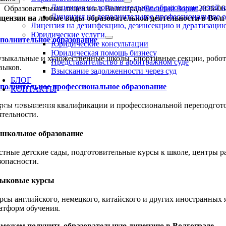
Лицензия на дополнительное образование детей 
Образовательная лицензия в Волгограде
Василий Зорин
2026-06
Лицензия на дополнительное профессиональное 
цензии на любые виды образовательной деятельности в Волг
Лицензия на дезинфекцию, дезинсекцию и дератизаци
Юридические услуги
полнительное образование
Юридические консультации
Юридическая помощь бизнесу
зыкальные и художественные школы, спортивные секции, робото
Представительство в арбитражном суде
выков.
Взыскание задолженности через суд
БЛОГ
полнительное профессиональное образование
КОНТАКТЫ
рсы повышения квалификации и профессиональной переподготов
96-074-38-32
ятельности.
школьное образование
стные детские сады, подготовительные курсы к школе, центры 
зопасности.
ыковые курсы
рсы английского, немецкого, китайского и других иностранных 
атформ обучения.
можем получить образовательную лицензию в Волгограде