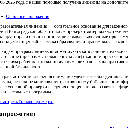
.06.2026 года с нашей помощью получена лицензия на дополнит
Основные положения
разовательная лицензия — обязательное основание для законного
уки Волгоградской области после проверки материально‑технич
ксирует право организации реализовывать заявленные программ
язана уже с оценкой качества образования и правом выдавать до
 видам программ лицензия может охватывать дополнительное об
разование (программы повышения квалификации и профессионал
офессиям рабочих и должностям служащих, где важна практико‑
жарной безопасности.
и рассмотрении заявления внимание уделяется соблюдению сан
ступы, резервное копирование), договорному библиотечно‑инфо
сле успешной проверки сведения о лицензии включаются в феде
разовательные программы.
смотреть больше примеров
опрос-ответ