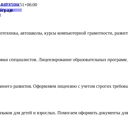
и взрослых
-04T15:24:51+06:00
образование
ограде
ю
техника, автошколы, курсы компьютерной грамотности, развит
ки специалистов. Лицензирование образовательных программ 
раннего развития. Оформляем лицензию с учетом строгих треб
языков для детей и взрослых. Помогаем оформить документы дл