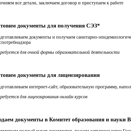
очняем все детали, заключаем договор и приступаем к работе
отовим документы для получения СЭЗ*
дготавливаем документы и получаем санитарно‑эпидемиологиче
спотребнадзора
ребуется для очной формы образовательной деятельности
отовим документы для лицензирования
дготавливаем интернет-сайт, образовательную программу, напо
ребуется для лицензирования онлайн курсов
одаем документы в Комитет образования и науки 
рмируем полный пакет документов, подаем заявление через Гос