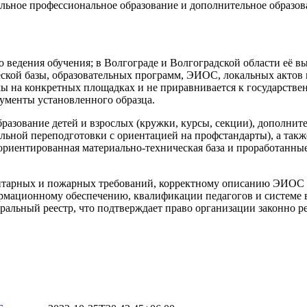
ельное профессиональное образование и дополнительное образов
 ведения обучения; в Волгограде и Волгоградской области её в
еской базы, образовательных программ, ЭИОС, локальных актов
ы на конкретных площадках и не приравнивается к государствен
кументы установленного образца.
разование детей и взрослых (кружки, курсы, секции), дополнит
ьной переподготовки с ориентацией на профстандарты), а такж
ориентированная материально‑техническая база и проработанные
итарных и пожарных требований, корректному описанию ЭИОС 
рмационному обеспечению, квалификации педагогов и системе в
ральный реестр, что подтверждает право организации законно р