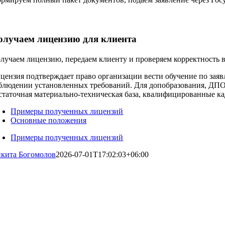
олучаем лицензию для клиента
лучаем лицензию, передаем клиенту и проверяем корректность 
цензия подтверждает право организации вести обучение по зая
блюдении установленных требований. Для допобразования, ДПО
статочная материально‑техническая база, квалифицированные к
Примеры полученных лицензий
Основные положения
Примеры полученных лицензий
кита Богомолов
2026-07-01T17:02:03+06:00