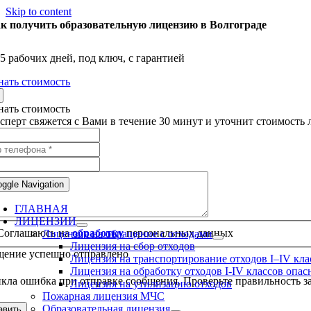
Skip to content
к получить образовательную лицензию в Волгограде
 5 рабочих дней, под ключ, с гарантией
нать стоимость
нать стоимость
сперт свяжется с Вами в течение 30 минут и уточнит стоимость
oggle Navigation
ГЛАВНАЯ
ЛИЦЕНЗИИ
Соглашаюсь на
обработку
персональных данных
Лицензия на обращение с отходами
Лицензия на сбор отходов
ение успешно отправлено
Лицензия на транспортирование отходов I–IV кла
Лицензия на обработку отходов I-IV классов опас
кла ошибка при отправке сообщения. Проверьте правильность за
Лицензия на утилизацию отходов
Пожарная лицензия МЧС
Образовательная лицензия
авить