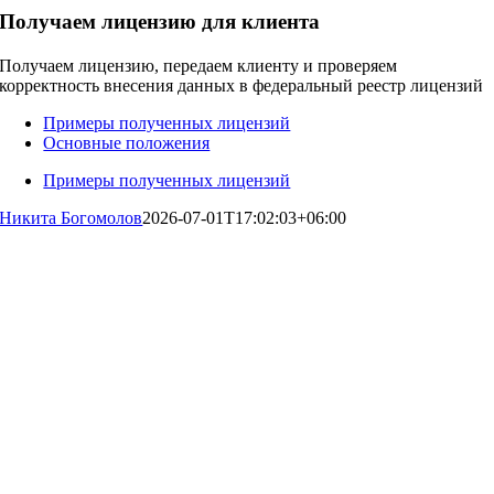
Получаем лицензию для клиента
Получаем лицензию, передаем клиенту и проверяем
корректность внесения данных в федеральный реестр лицензий
Примеры полученных лицензий
Основные положения
Примеры полученных лицензий
Никита Богомолов
2026-07-01T17:02:03+06:00