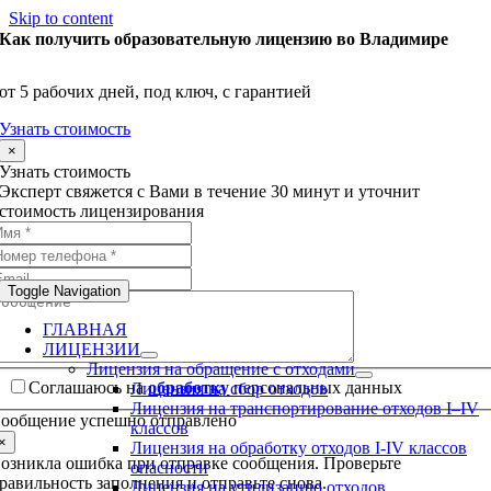
Skip to content
Как получить образовательную лицензию во Владимире
от 5 рабочих дней, под ключ, с гарантией
Узнать стоимость
×
Узнать стоимость
Эксперт свяжется с Вами в течение 30 минут и уточнит
стоимость лицензирования
Toggle Navigation
ГЛАВНАЯ
ЛИЦЕНЗИИ
Лицензия на обращение с отходами
Соглашаюсь на
обработку
персональных данных
Лицензия на сбор отходов
Лицензия на транспортирование отходов I–IV
ообщение успешно отправлено
классов
×
Лицензия на обработку отходов I-IV классов
озникла ошибка при отправке сообщения. Проверьте
опасности
равильность заполнения и отправьте снова.
Лицензия на утилизацию отходов