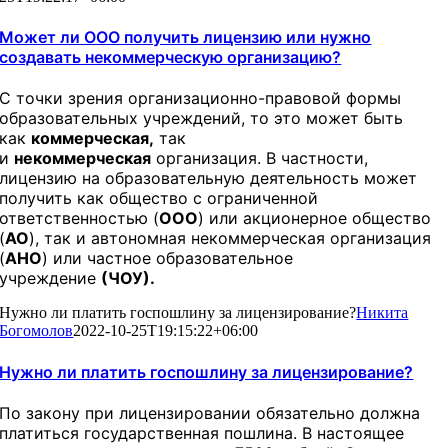
Может ли ООО получить лицензию или нужно
создавать некоммерческую организацию?
С точки зрения организационно-правовой формы
образовательных учреждений, то это может быть
как
коммерческая,
так
и
некоммерческая
организация. В частности,
лицензию на образовательную деятельность может
получить как общество с ограниченной
ответственностью (
ООО
) или акционерное общество
(
АО
), так и автономная некоммерческая организация
(
АНО
) или частное образовательное
учреждение
(ЧОУ).
Нужно ли платить госпошлину за лицензирование?
Никита
Богомолов
2022-10-25T19:15:22+06:00
Нужно ли платить госпошлину за лицензирование?
По закону при лицензировании обязательно должна
платиться государственная пошлина. В настоящее