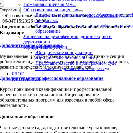
×
Пожарная лицензия МЧС
Образовательная лицензия
Отправить
Лицензия на дополнительное образование дете
Образовательная лицензия во Владимире
Василий Зорин
2026-
и взрослых
06-04T15:23:26+06:00
Лицензия на дополнительное профессионально
Лицензии на любые виды образовательной деятельности во
образование
Владимире
Лицензия на дезинфекцию, дезинсекцию и
дератизацию
Дополнительное образование
Юридические услуги
Юридические консультации
Музыкальные и художественные школы, спортивные секции,
Юридическая помощь бизнесу
робототехника, автошколы, курсы компьютерной грамотности,
Представительство в арбитражном суде
развитие творческих и технических навыков.
Взыскание задолженности через суд
БЛОГ
Дополнительное профессиональное образование
КОНТАКТЫ
Курсы повышения квалификации и профессиональной
переподготовки специалистов. Лицензирование
образовательных программ для взрослых в любой сфере
деятельности.
Дошкольное образование
Частные детские сады, подготовительные курсы к школе,
центры раннего развития. Оформляем лицензию с учетом