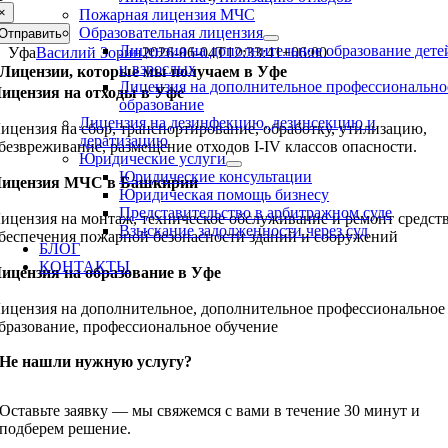
×
Пожарная лицензия МЧС
Образовательная лицензия
Отправить
Лицензия на дополнительное образование дете
Уфа
Василий Зорин
2026-06-04T12:33:41+06:00
и взрослых
Лицензии, которые мы получаем в Уфе
Лицензия на дополнительное профессионально
ицензия на отходы в Уфе
образование
Лицензия на дезинфекцию, дезинсекцию и
ицензия на сбор, транспортирование, обработку, утилизацию,
дератизацию
безвреживание, размещение отходов I-IV классов опасности.
Юридические услуги
Юридические консультации
ицензия МЧС в Башкирии
Юридическая помощь бизнесу
Представительство в арбитражном суде
ицензия на монтаж, техническое обслуживание и ремонт средст
Взыскание задолженности через суд
беспечения пожарной безопасности зданий и сооружений
БЛОГ
КОНТАКТЫ
ицензия на образование в Уфе
ицензия на дополнительное, дополнительное профессиональное
бразование, профессиональное обучение
Не нашли нужную услугу?
Оставьте заявку — мы свяжемся с вами в течение 30 минут и
подберем решение.