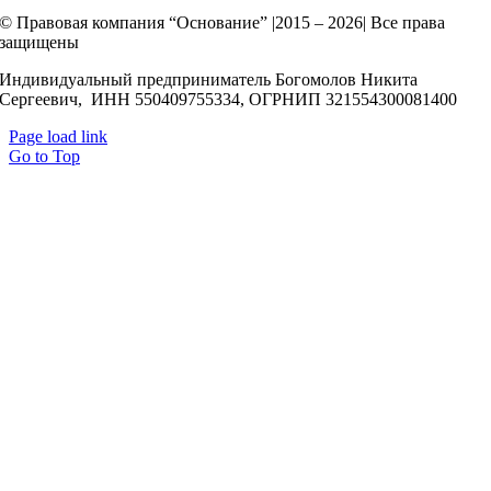
© Правовая компания “Основание” |2015 – 2026| Все права
защищены
Индивидуальный предприниматель Богомолов Никита
Сергеевич, ИНН 550409755334, ОГРНИП 321554300081400
Page load link
Go to Top