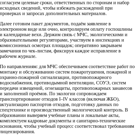
согласуем целевые сроки, ответственных по сторонам и набор
исходных сведений, чтобы избежать расхождений при
проверках и запросах дополнительных материалов.
Далее готовим пакет документов, подаём заявление в
электронном виде или очно, контролируем оплату госпошлины
и календарные вехи. Держим связь с МЧС, экологическими и
образовательными регуляторами, участвуем в инспекциях и
комиссионных осмотрах площадок; оперативно закрываем
замечания по чек‑листам, фиксируя каждое исправление в
рабочем журнале.
По направлениям: для МЧС обеспечиваем соответствие работ по
монтажу и обслуживанию систем пожаротушения, пожарной и
охранно‑пожарной сигнализации, противопожарного
водоснабжения, противодымной вентиляции, СОУЭ, систем
передачи извещений, огнезащиты, противопожарных занавесов
и заполнений проёмов. По экологии сопровождаем
транспортирование отходов I–IV классов (включая ЖБО),
актуализацию паспортов отходов, подготовку данных по
спецтехнике и производственный экологический контроль. В
образовании выверяем учебные планы и локальные акты,
комплектуем кадровые документы и санитарно‑технические
основания, чтобы учебный процесс соответствовал требованиям
лицензирования.