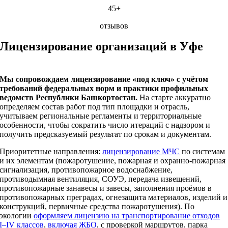
45+
отзывов
Лицензирование организаций в Уфе
Мы сопровождаем лицензирование «под ключ» с учётом
требований федеральных норм и практики профильных
ведомств Республики Башкортостан.
На старте аккуратно
определяем состав работ под тип площадки и отрасль,
учитываем региональные регламенты и территориальные
особенности, чтобы сократить число итераций с надзором и
получить предсказуемый результат по срокам и документам.
Приоритетные направления:
лицензирование МЧС
по системам
и их элементам (пожаротушение, пожарная и охранно‑пожарная
сигнализация, противопожарное водоснабжение,
противодымная вентиляция, СОУЭ, передача извещений,
противопожарные занавесы и завесы, заполнения проёмов в
противопожарных преградах, огнезащита материалов, изделий и
конструкций, первичные средства пожаротушения). По
экологии
оформляем лицензию на транспортирование отходов
I–IV классов
,
включая ЖБО
, с проверкой маршрутов, парка