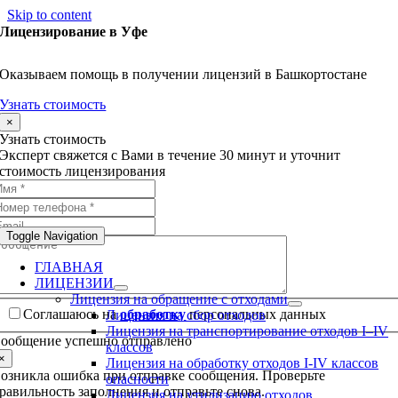
Skip to content
Лицензирование в Уфе
Оказываем помощь в получении лицензий в Башкортостане
Узнать стоимость
×
Узнать стоимость
Эксперт свяжется с Вами в течение 30 минут и уточнит
стоимость лицензирования
Toggle Navigation
ГЛАВНАЯ
ЛИЦЕНЗИИ
Лицензия на обращение с отходами
Соглашаюсь на
обработку
персональных данных
Лицензия на сбор отходов
Лицензия на транспортирование отходов I–IV
ообщение успешно отправлено
классов
×
Лицензия на обработку отходов I-IV классов
озникла ошибка при отправке сообщения. Проверьте
опасности
равильность заполнения и отправьте снова.
Лицензия на утилизацию отходов