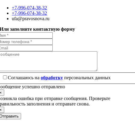
+7-996-074-38-32
+7-996-074-38-32
ufa@pravosnova.ru
Или заполните контактную форму
Соглашаюсь на
обработку
персональных данных
ообщение успешно отправлено
×
озникла ошибка при отправке сообщения. Проверьте
равильность заполнения и отправьте снова.
×
Отправить