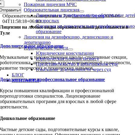
×
Пожарная лицензия МЧС
Образовательная лицензия
Отправить
Лицензия на дополнительное образование дете
Образовательная лицензия в Туле
Василий Зорин
2026-06-
и взрослых
04T11:58:18+06:00
Лицензия на дополнительное профессионально
Лицензии на любые виды образовательной деятельности в
образование
Туле
Лицензия на дезинфекцию, дезинсекцию и
дератизацию
Дополнительное образование
Юридические услуги
Юридические консультации
Музыкальные и художественные школы, спортивные секции,
Юридическая помощь бизнесу
робототехника, автошколы, курсы компьютерной грамотности,
Представительство в арбитражном суде
развитие творческих и технических навыков.
Взыскание задолженности через суд
БЛОГ
Дополнительное профессиональное образование
КОНТАКТЫ
Курсы повышения квалификации и профессиональной
переподготовки специалистов. Лицензирование
образовательных программ для взрослых в любой сфере
деятельности.
Дошкольное образование
Частные детские сады, подготовительные курсы к школе,
центры раннего развития. Оформляем лицензию с учетом