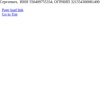
Сергеевич, ИНН 550409755334, ОГРНИП 321554300081400
Page load link
Go to Top