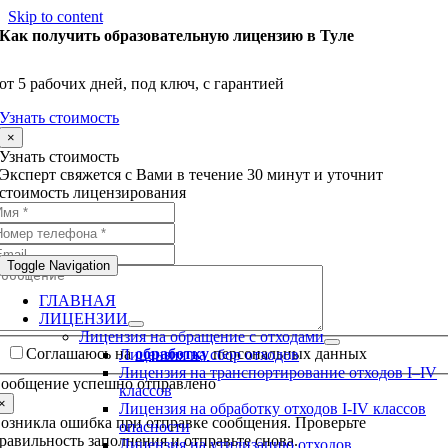
Skip to content
Как получить образовательную лицензию в Туле
от 5 рабочих дней, под ключ, с гарантией
Узнать стоимость
×
Узнать стоимость
Эксперт свяжется с Вами в течение 30 минут и уточнит
стоимость лицензирования
Toggle Navigation
ГЛАВНАЯ
ЛИЦЕНЗИИ
Лицензия на обращение с отходами
Соглашаюсь на
обработку
персональных данных
Лицензия на сбор отходов
Лицензия на транспортирование отходов I–IV
ообщение успешно отправлено
классов
×
Лицензия на обработку отходов I-IV классов
озникла ошибка при отправке сообщения. Проверьте
опасности
равильность заполнения и отправьте снова.
Лицензия на утилизацию отходов