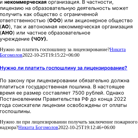
и
некоммерческая
организация. В частности,
лицензию на образовательную деятельность может
получить как общество с ограниченной
ответственностью (
ООО
) или акционерное общество
(
АО
), так и автономная некоммерческая организация
(
АНО
) или частное образовательное
учреждение
(ЧОУ).
Нужно ли платить госпошлину за лицензирование?
Никита
Богомолов
2022-10-25T19:15:22+06:00
Нужно ли платить госпошлину за лицензирование?
По закону при лицензировании обязательно должна
платиться государственная пошлина. В настоящее
время ее размер составляет 7500 рублей. Однако
Постановлением Правительства РФ до конца 2022
года соискатели лицензии освобождены от оплаты
госпошлины.
Нужно ли при лицензировании получать заключение пожарного
надзора?
Никита Богомолов
2022-10-25T19:12:46+06:00