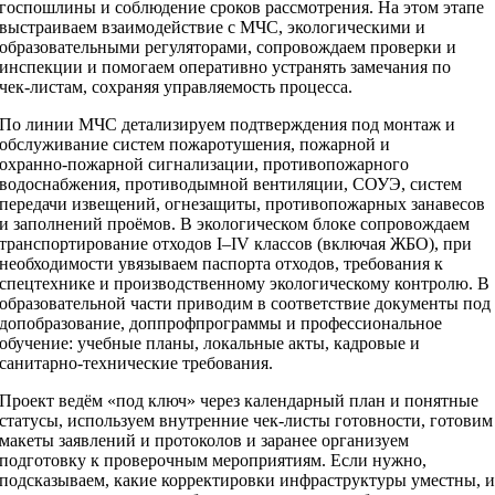
госпошлины и соблюдение сроков рассмотрения. На этом этапе
выстраиваем взаимодействие с МЧС, экологическими и
образовательными регуляторами, сопровождаем проверки и
инспекции и помогаем оперативно устранять замечания по
чек‑листам, сохраняя управляемость процесса.
По линии МЧС детализируем подтверждения под монтаж и
обслуживание систем пожаротушения, пожарной и
охранно‑пожарной сигнализации, противопожарного
водоснабжения, противодымной вентиляции, СОУЭ, систем
передачи извещений, огнезащиты, противопожарных занавесов
и заполнений проёмов. В экологическом блоке сопровождаем
транспортирование отходов I–IV классов (включая ЖБО), при
необходимости увязываем паспорта отходов, требования к
спецтехнике и производственному экологическому контролю. В
образовательной части приводим в соответствие документы под
допобразование, доппрофпрограммы и профессиональное
обучение: учебные планы, локальные акты, кадровые и
санитарно‑технические требования.
Проект ведём «под ключ» через календарный план и понятные
статусы, используем внутренние чек‑листы готовности, готовим
макеты заявлений и протоколов и заранее организуем
подготовку к проверочным мероприятиям. Если нужно,
подсказываем, какие корректировки инфраструктуры уместны, 