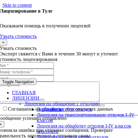
Skip to content
Лицензирование в Туле
Оказываем помощь в получении лицензий
Узнать стоимость
×
Узнать стоимость
Эксперт свяжется с Вами в течение 30 минут и уточнит
стоимость лицензирования
Toggle Navigation
ГЛАВНАЯ
ЛИЦЕНЗИИ
Лицензия на обращение с отходами
Соглашаюсь на
обработку
персональных данных
Лицензия на сбор отходов
Лицензия на транспортирование отходов I–IV
ообщение успешно отправлено
классов
×
Лицензия на обработку отходов I-IV классов
озникла ошибка при отправке сообщения. Проверьте
опасности
равильность заполнения и отправьте снова.
Лицензия на утилизацию отходов