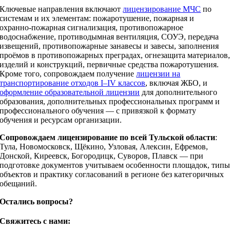
Ключевые направления включают
лицензирование МЧС
по
системам и их элементам: пожаротушение, пожарная и
охранно‑пожарная сигнализация, противопожарное
водоснабжение, противодымная вентиляция, СОУЭ, передача
извещений, противопожарные занавесы и завесы, заполнения
проёмов в противопожарных преградах, огнезащита материалов
изделий и конструкций, первичные средства пожаротушения.
Кроме того, сопровождаем получение
лицензии на
транспортирование отходов I–IV классов
, включая ЖБО, и
оформление образовательной лицензии
для дополнительного
образования, дополнительных профессиональных программ и
профессионального обучения — с привязкой к формату
обучения и ресурсам организации.
Сопровождаем лицензирование по всей Тульской области
:
Тула, Новомосковск, Щёкино, Узловая, Алексин, Ефремов,
Донской, Киреевск, Богородицк, Суворов, Плавск — при
подготовке документов учитываем особенности площадок, тип
объектов и практику согласований в регионе без категоричных
обещаний.
Остались вопросы?
Свяжитесь с нами: