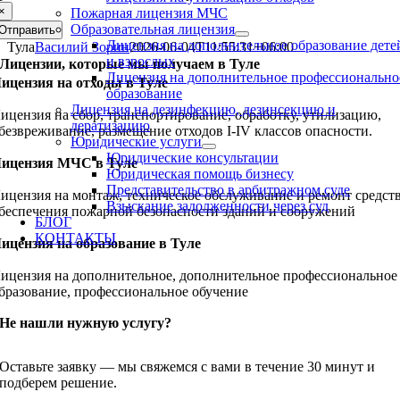
×
Пожарная лицензия МЧС
Образовательная лицензия
Отправить
Лицензия на дополнительное образование дете
Тула
Василий Зорин
2026-06-04T11:55:31+06:00
и взрослых
Лицензии, которые мы получаем в Туле
Лицензия на дополнительное профессионально
ицензия на отходы в Туле
образование
Лицензия на дезинфекцию, дезинсекцию и
ицензия на сбор, транспортирование, обработку, утилизацию,
дератизацию
безвреживание, размещение отходов I-IV классов опасности.
Юридические услуги
Юридические консультации
ицензия МЧС в Туле
Юридическая помощь бизнесу
Представительство в арбитражном суде
ицензия на монтаж, техническое обслуживание и ремонт средст
Взыскание задолженности через суд
беспечения пожарной безопасности зданий и сооружений
БЛОГ
КОНТАКТЫ
ицензия на образование в Туле
ицензия на дополнительное, дополнительное профессиональное
бразование, профессиональное обучение
Не нашли нужную услугу?
Оставьте заявку — мы свяжемся с вами в течение 30 минут и
подберем решение.