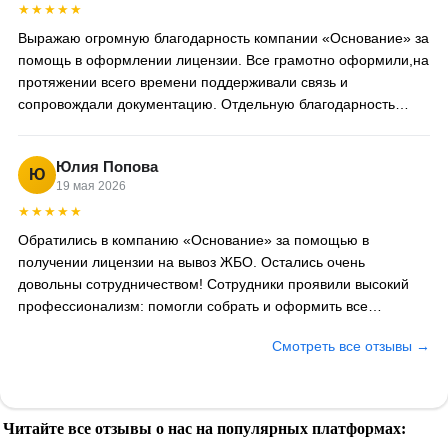
★★★★★
Выражаю огромную благодарность компании «Основание» за
помощь в оформлении лицензии. Все грамотно оформили,на
протяжении всего времени поддерживали связь и
сопровождали документацию. Отдельную благодарность
хотелось бы выразить специалисту Анне,за проделанную
работу
Юлия Попова
Ю
19 мая 2026
★★★★★
Обратились в компанию «Основание» за помощью в
получении лицензии на вывоз ЖБО. Остались очень
довольны сотрудничеством! Сотрудники проявили высокий
профессионализм: помогли собрать и оформить все
необходимые документы, сопровождали на каждом этапе.
Смотреть все отзывы →
Лицензию получили даже раньше оговоренного срока.
Отдельно хочется отметить вежливость и готовность ответить
на любые вопросы. Рекомендуем как надёжного и
компетентного партнёра.
Читайте все отзывы о нас на популярных платформах: