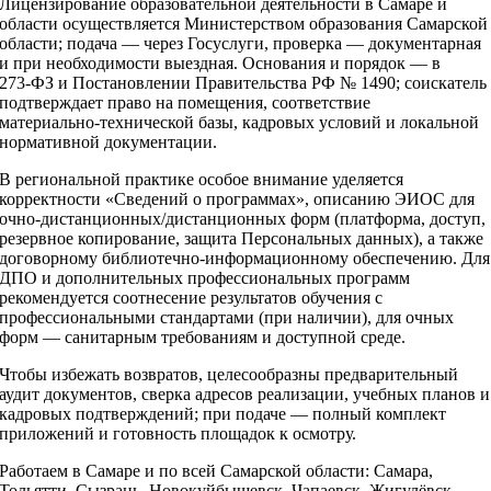
Лицензирование образовательной деятельности в Самаре и
области осуществляется Министерством образования Самарской
области; подача — через Госуслуги, проверка — документарная
и при необходимости выездная. Основания и порядок — в
273‑ФЗ и Постановлении Правительства РФ № 1490; соискатель
подтверждает право на помещения, соответствие
материально‑технической базы, кадровых условий и локальной
нормативной документации.
В региональной практике особое внимание уделяется
корректности «Сведений о программах», описанию ЭИОС для
очно‑дистанционных/дистанционных форм (платформа, доступ,
резервное копирование, защита Персональных данных), а также
договорному библиотечно‑информационному обеспечению. Для
ДПО и дополнительных профессиональных программ
рекомендуется соотнесение результатов обучения с
профессиональными стандартами (при наличии), для очных
форм — санитарным требованиям и доступной среде.
Чтобы избежать возвратов, целесообразны предварительный
аудит документов, сверка адресов реализации, учебных планов и
кадровых подтверждений; при подаче — полный комплект
приложений и готовность площадок к осмотру.
Работаем в Самаре и по всей Самарской области: Самара,
Тольятти, Сызрань, Новокуйбышевск, Чапаевск, Жигулёвск,