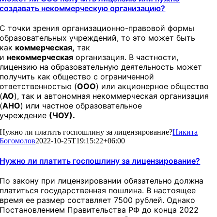
создавать некоммерческую организацию?
С точки зрения организационно-правовой формы
образовательных учреждений, то это может быть
как
коммерческая,
так
и
некоммерческая
организация. В частности,
лицензию на образовательную деятельность может
получить как общество с ограниченной
ответственностью (
ООО
) или акционерное общество
(
АО
), так и автономная некоммерческая организация
(
АНО
) или частное образовательное
учреждение
(ЧОУ).
Нужно ли платить госпошлину за лицензирование?
Никита
Богомолов
2022-10-25T19:15:22+06:00
Нужно ли платить госпошлину за лицензирование?
По закону при лицензировании обязательно должна
платиться государственная пошлина. В настоящее
время ее размер составляет 7500 рублей. Однако
Постановлением Правительства РФ до конца 2022