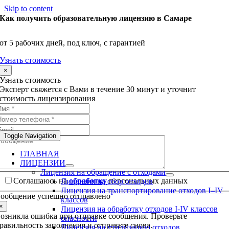
Skip to content
Как получить образовательную лицензию в Самаре
от 5 рабочих дней, под ключ, с гарантией
Узнать стоимость
×
Узнать стоимость
Эксперт свяжется с Вами в течение 30 минут и уточнит
стоимость лицензирования
Toggle Navigation
ГЛАВНАЯ
ЛИЦЕНЗИИ
Лицензия на обращение с отходами
Соглашаюсь на
обработку
персональных данных
Лицензия на сбор отходов
Лицензия на транспортирование отходов I–IV
ообщение успешно отправлено
классов
×
Лицензия на обработку отходов I-IV классов
озникла ошибка при отправке сообщения. Проверьте
опасности
равильность заполнения и отправьте снова.
Лицензия на утилизацию отходов