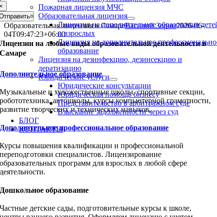
×
Пожарная лицензия МЧС
Образовательная лицензия
Отправить
Лицензия на дополнительное образование дете
Образовательная лицензия в Самаре
Василий Зорин
2026-06-
и взрослых
04T09:47:23+06:00
Лицензия на дополнительное профессионально
Лицензии на любые виды образовательной деятельности в
образование
Самаре
Лицензия на дезинфекцию, дезинсекцию и
дератизацию
Дополнительное образование
Юридические услуги
Юридические консультации
Музыкальные и художественные школы, спортивные секции,
Юридическая помощь бизнесу
робототехника, автошколы, курсы компьютерной грамотности,
Представительство в арбитражном суде
развитие творческих и технических навыков.
Взыскание задолженности через суд
БЛОГ
Дополнительное профессиональное образование
КОНТАКТЫ
Курсы повышения квалификации и профессиональной
переподготовки специалистов. Лицензирование
образовательных программ для взрослых в любой сфере
деятельности.
Дошкольное образование
Частные детские сады, подготовительные курсы к школе,
центры раннего развития. Оформляем лицензию с учетом