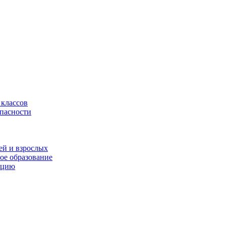
 классов
опасности
ей и взрослых
ое образование
ацию