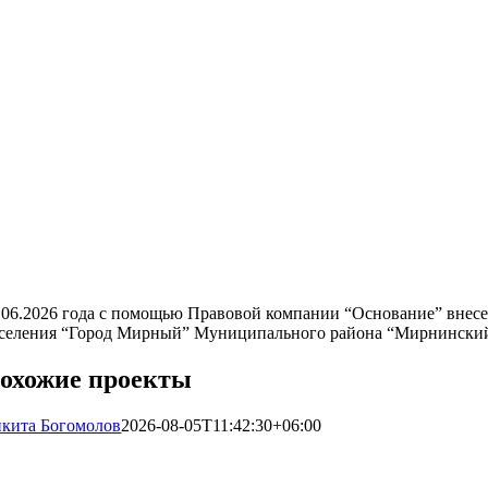
.06.2026 года с помощью Правовой компании “Основание” внес
селения “Город Мирный” Муниципального района “Мирнинский р
охожие проекты
кита Богомолов
2026-08-05T11:42:30+06:00