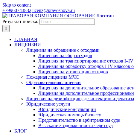
Skip to content
+79960743832
|
licenz@pravosnova.ru
Результат поиска:
ГЛАВНАЯ
ЛИЦЕНЗИИ
Лицензия на обращение с отходами
Лицензия на сбор отходов
Лицензия на транспортирование отходов I–IV
Лицензия на обработку отходов I-IV классов 
Лицензия на утилизацию отходов
Пожарная лицензия МЧС
Образовательная лицензия
Лицензия на дополнительное образование дет
Лицензия на дополнительное профессиональн
Лицензия на дезинфекцию, дезинсекцию и дератиз
Юридические услуги
Юридические консультации
Юридическая помощь бизнесу
Представительство в арбитражном суде
Взыскание задолженности через суд
БЛОГ