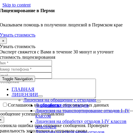
Skip to content
Лицензирование в Перми
Оказываем помощь в получении лицензий в Пермском крае
Узнать стоимость
×
Узнать стоимость
Эксперт свяжется с Вами в течение 30 минут и уточнит
стоимость лицензирования
Toggle Navigation
ГЛАВНАЯ
ЛИЦЕНЗИИ
Лицензия на обращение с отходами
Соглашаюсь на
обработку
персональных данных
Лицензия на сбор отходов
Лицензия на транспортирование отходов I–IV
ообщение успешно отправлено
классов
×
Лицензия на обработку отходов I-IV классов
озникла ошибка при отправке сообщения. Проверьте
опасности
равильность заполнения и отправьте снова.
Лицензия на утилизацию отходов