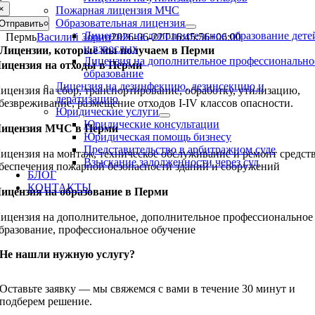
×
Пожарная лицензия МЧС
Образовательная лицензия
Отправить
Лицензия на дополнительное образование дете
Пермь
Василий Зорин
2026-06-22T16:45:56+06:00
и взрослых
Лицензии, которые мы получаем в Перми
Лицензия на дополнительное профессионально
ицензия на отходы в Перми
образование
Лицензия на дезинфекцию, дезинсекцию и
ицензия на сбор, транспортирование, обработку, утилизацию,
дератизацию
безвреживание, размещение отходов I-IV классов опасности.
Юридические услуги
Юридические консультации
ицензия МЧС в Перми
Юридическая помощь бизнесу
Представительство в арбитражном суде
ицензия на монтаж, техническое обслуживание и ремонт средст
Взыскание задолженности через суд
беспечения пожарной безопасности зданий и сооружений
БЛОГ
КОНТАКТЫ
ицензия на образование в Перми
ицензия на дополнительное, дополнительное профессиональное
бразование, профессиональное обучение
Не нашли нужную услугу?
Оставьте заявку — мы свяжемся с вами в течение 30 минут и
подберем решение.