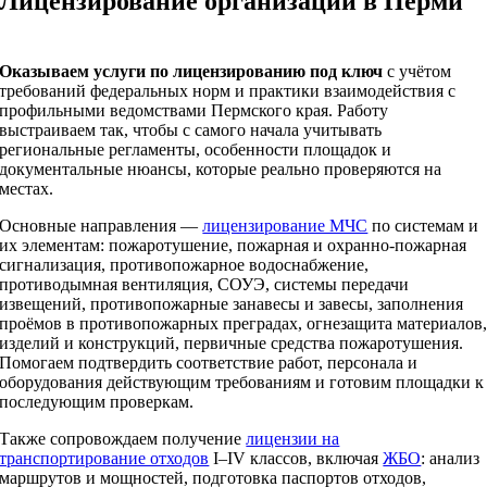
Лицензирование организаций в Перми
Оказываем услуги по лицензированию под ключ
с учётом
требований федеральных норм и практики взаимодействия с
профильными ведомствами Пермского края. Работу
выстраиваем так, чтобы с самого начала учитывать
региональные регламенты, особенности площадок и
документальные нюансы, которые реально проверяются на
местах.
Основные направления —
лицензирование МЧС
по системам и
их элементам: пожаротушение, пожарная и охранно‑пожарная
сигнализация, противопожарное водоснабжение,
противодымная вентиляция, СОУЭ, системы передачи
извещений, противопожарные занавесы и завесы, заполнения
проёмов в противопожарных преградах, огнезащита материалов
изделий и конструкций, первичные средства пожаротушения.
Помогаем подтвердить соответствие работ, персонала и
оборудования действующим требованиям и готовим площадки к
последующим проверкам.
Также сопровождаем получение
лицензии на
транспортирование отходов
I–IV классов, включая
ЖБО
: анализ
маршрутов и мощностей, подготовка паспортов отходов,