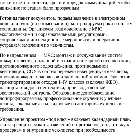
точки ответственности, сроки и порядок коммуникаций, чтобы
движение по этапам было прозрачным.
Готовим пакет документов, подаём заявление в электронном
виде или очно (по согласованию), контролируем сроки и оплату
госпошлины. Организуем взаимодействие с МЧС,
экологическими и образовательными регуляторами,
сопровождаем инспекционные мероприятия и оперативно
устраняем замечания по чек‑листам.
По направлениям — МЧС: монтаж и обслуживание систем
пожаротушения, пожарной и охранно‑пожарной сигнализации,
противопожарного водоснабжения, противодымной
вентиляции, СОУЭ, систем передачи извещений, огнезащиты,
противопожарных занавесов и заполнений проёмов. Экология:
транспортирование отходов I–IV классов (включая ЖБО),
паспорта отходов, спецтехника, производственный
экологический контроль. Образование: допобразование,
доппрофпрограммы, профессиональное обучение; учебные
планы, локальные акты, кадровые и санитарно‑технические
требования.
Управление проектом «под ключ» включает календарный план,
статус‑репорты, макеты заявлений и протоколов, подготовку к
проверкам и внутренние чек‑листы; при необходимости