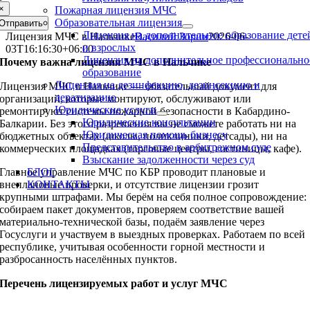
×
Пожарная лицензия МЧС
Образовательная лицензия
Отправить
Лицензия на дополнительное образование дете
Лицензия МЧС в Нальчике
Василий Зорин
2026-06-
и взрослых
03T16:16:30+06:00
Лицензия на дополнительное профессионально
Почему важна лицензия МЧС в Нальчике
образование
Лицензия на дезинфекцию, дезинсекцию и
Лицензия МЧС в Нальчике — обязательный документ для
дератизацию
организаций, которые монтируют, обслуживают или
Юридические услуги
ремонтируют системы пожарной безопасности в Кабардино-
Юридические консультации
Балкарии. Без этого разрешения вы не сможете работать ни на
Юридическая помощь бизнесу
бюджетных объектах (школы, поликлиники, детсады), ни на
Представительство в арбитражном суде
коммерческих площадках (торговые центры, гостиницы, кафе).
Взыскание задолженности через суд
Главное управление МЧС по КБР проводит плановые и
БЛОГ
внеплановые проверки, и отсутствие лицензии грозит
КОНТАКТЫ
крупными штрафами. Мы берём на себя полное сопровождение:
собираем пакет документов, проверяем соответствие вашей
материально-технической базы, подаём заявление через
Госуслуги и участвуем в выездных проверках. Работаем по всей
республике, учитывая особенности горной местности и
разбросанность населённых пунктов.
Перечень лицензируемых работ и услуг МЧС