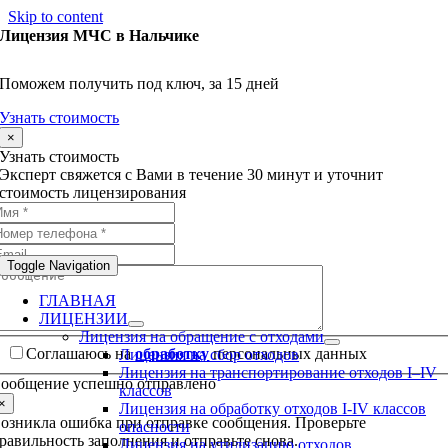
Skip to content
Лицензия МЧС в Нальчике
Поможем получить под ключ, за 15 дней
Узнать стоимость
×
Узнать стоимость
Эксперт свяжется с Вами в течение 30 минут и уточнит
стоимость лицензирования
Toggle Navigation
ГЛАВНАЯ
ЛИЦЕНЗИИ
Лицензия на обращение с отходами
Соглашаюсь на
обработку
персональных данных
Лицензия на сбор отходов
Лицензия на транспортирование отходов I–IV
ообщение успешно отправлено
классов
×
Лицензия на обработку отходов I-IV классов
озникла ошибка при отправке сообщения. Проверьте
опасности
равильность заполнения и отправьте снова.
Лицензия на утилизацию отходов