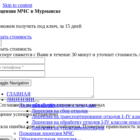
Skip to content
цензия МЧС в Мурманске
можем получить под ключ, за 15 дней
нать стоимость
нать стоимость
сперт свяжется с Вами в течение 30 минут и уточнит стоимость
oggle Navigation
ГЛАВНАЯ
ЛИЦЕНЗИИ
Соглашаюсь на
обработку
персональных данных
Лицензия на обращение с отходами
Лицензия на сбор отходов
ение успешно отправлено
Лицензия на транспортирование отходов I–IV кла
Лицензия на обработку отходов I-IV классов опас
кла ошибка при отправке сообщения. Проверьте правильность за
Лицензия на утилизацию отходов
Пожарная лицензия МЧС
Образовательная лицензия
авить