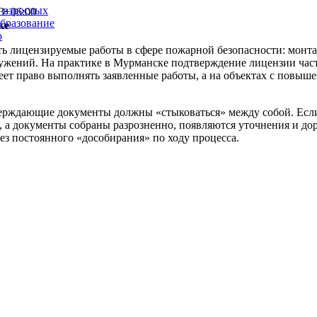
и взрослых
3+06:00
образование
ке
ю
 лицензируемые работы в сфере пожарной безопасности: монта
ружений. На практике в Мурманске подтверждение лицензии час
меет право выполнять заявленные работы, а на объектах с повы
ерждающие документы должны «стыковаться» между собой. Если 
 а документы собраны разрозненно, появляются уточнения и до
ез постоянного «дособирания» по ходу процесса.