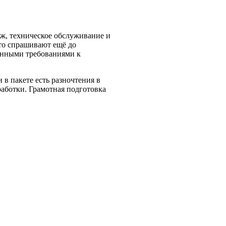
ж, техническое обслуживание и
то спрашивают ещё до
шенными требованиями к
в пакете есть разночтения в
работки. Грамотная подготовка