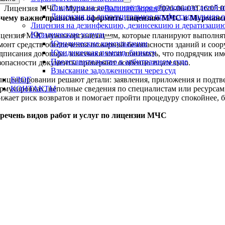
Лицензия на дополнительное образование детей 
Лицензия МЧС в Мурманске
Василий Зорин
2026-06-03T16:05:0
Лицензия на дополнительное профессиональное 
чему важно правильно оформить лицензию МЧС в Мурманс
Лицензия на дезинфекцию, дезинсекцию и дератизаци
Юридические услуги
цензия МЧС нужна организациям, которые планируют выполнять
Юридические консультации
монт средств обеспечения пожарной безопасности зданий и соо
Юридическая помощь бизнесу
дписания договора: заказчики хотят понимать, что подрядчик и
Представительство в арбитражном суде
зопасности документы проверяют особенно тщательно.
Взыскание задолженности через суд
лицензировании решают детали: заявления, приложения и подтв
БЛОГ
рмулировках, неполные сведения по специалистам или ресурсам,
КОНТАКТЫ
ижает риск возвратов и помогает пройти процедуру спокойнее, б
96-074-38-32
речень видов работ и услуг по лицензии МЧС