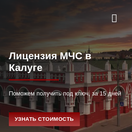
Skip
to
content
Togg
Navi
ГЛАВНАЯ
ЛИЦЕНЗИИ
Лицензия МЧС в
БЛОГ
Калуге
КОНТАКТЫ
Поможем получить под ключ, за 15 дней
УЗНАТЬ СТОИМОСТЬ