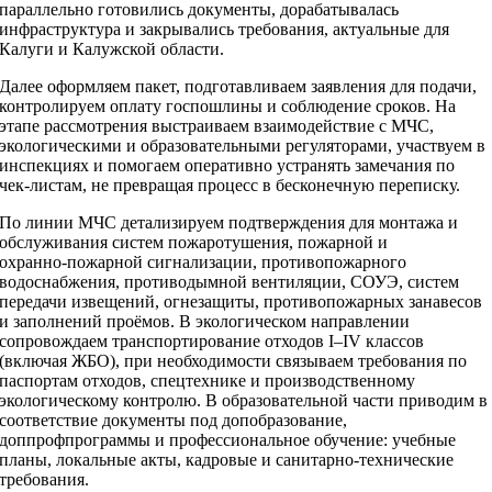
параллельно готовились документы, дорабатывалась
инфраструктура и закрывались требования, актуальные для
Калуги и Калужской области.
Далее оформляем пакет, подготавливаем заявления для подачи,
контролируем оплату госпошлины и соблюдение сроков. На
этапе рассмотрения выстраиваем взаимодействие с МЧС,
экологическими и образовательными регуляторами, участвуем в
инспекциях и помогаем оперативно устранять замечания по
чек‑листам, не превращая процесс в бесконечную переписку.
По линии МЧС детализируем подтверждения для монтажа и
обслуживания систем пожаротушения, пожарной и
охранно‑пожарной сигнализации, противопожарного
водоснабжения, противодымной вентиляции, СОУЭ, систем
передачи извещений, огнезащиты, противопожарных занавесов
и заполнений проёмов. В экологическом направлении
сопровождаем транспортирование отходов I–IV классов
(включая ЖБО), при необходимости связываем требования по
паспортам отходов, спецтехнике и производственному
экологическому контролю. В образовательной части приводим в
соответствие документы под допобразование,
доппрофпрограммы и профессиональное обучение: учебные
планы, локальные акты, кадровые и санитарно‑технические
требования.