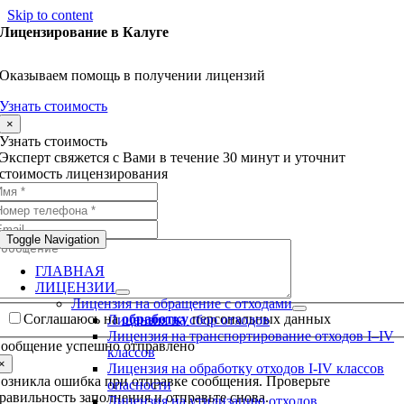
Skip to content
Лицензирование в Калуге
Оказываем помощь в получении лицензий
Узнать стоимость
×
Узнать стоимость
Эксперт свяжется с Вами в течение 30 минут и уточнит
стоимость лицензирования
Toggle Navigation
ГЛАВНАЯ
ЛИЦЕНЗИИ
Лицензия на обращение с отходами
Соглашаюсь на
обработку
персональных данных
Лицензия на сбор отходов
Лицензия на транспортирование отходов I–IV
ообщение успешно отправлено
классов
×
Лицензия на обработку отходов I-IV классов
озникла ошибка при отправке сообщения. Проверьте
опасности
равильность заполнения и отправьте снова.
Лицензия на утилизацию отходов