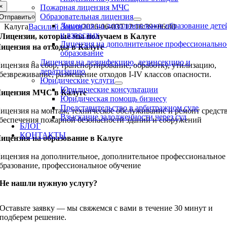
×
Пожарная лицензия МЧС
Образовательная лицензия
Отправить
Лицензия на дополнительное образование дете
Калуга
Василий Зорин
2026-06-03T12:16:39+06:00
и взрослых
Лицензии, которые мы получаем в Калуге
Лицензия на дополнительное профессионально
ицензия на отходы в Калуге
образование
Лицензия на дезинфекцию, дезинсекцию и
ицензия на сбор, транспортирование, обработку, утилизацию,
дератизацию
безвреживание, размещение отходов I-IV классов опасности.
Юридические услуги
Юридические консультации
ицензия МЧС в Калуге
Юридическая помощь бизнесу
Представительство в арбитражном суде
ицензия на монтаж, техническое обслуживание и ремонт средст
Взыскание задолженности через суд
беспечения пожарной безопасности зданий и сооружений
БЛОГ
КОНТАКТЫ
ицензия на образование в Калуге
ицензия на дополнительное, дополнительное профессиональное
бразование, профессиональное обучение
Не нашли нужную услугу?
Оставьте заявку — мы свяжемся с вами в течение 30 минут и
подберем решение.