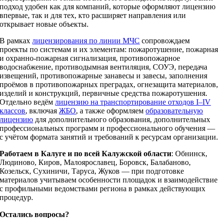
подход удобен как для компаний, которые оформляют лицензию
впервые, так и для тех, кто расширяет направления или
открывает новые объекты.
В рамках
лицензирования по линии МЧС
сопровождаем
проекты по системам и их элементам: пожаротушение, пожарна
и охранно‑пожарная сигнализация, противопожарное
водоснабжение, противодымная вентиляция, СОУЭ, передача
извещений, противопожарные занавесы и завесы, заполнения
проёмов в противопожарных преградах, огнезащита материалов
изделий и конструкций, первичные средства пожаротушения.
Отдельно ведём
лицензию на транспортирование отходов I–IV
классов
, включая
ЖБО
, а также оформляем
образовательную
лицензию
для дополнительного образования, дополнительных
профессиональных программ и профессионального обучения —
с учётом формата занятий и требований к ресурсам организации
Работаем в Калуге и по всей Калужской области
: Обнинск,
Людиново, Киров, Малоярославец, Боровск, Балабаново,
Козельск, Сухиничи, Таруса, Жуков — при подготовке
материалов учитываем особенности площадок и взаимодействие
с профильными ведомствами региона в рамках действующих
процедур.
Остались вопросы?