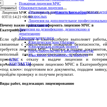
×
Пожарная лицензия МЧС
Образовательная лицензия
Отправить
Лицензия на дополнительное образование дете
Лицензия МЧС в Екатеринбурге
Никита Богомолов
2026-06-
и взрослых
03T11:14:21+06:00
Лицензия на дополнительное профессионально
образование
Почему важно правильно оформить лицензию МЧС в
Лицензия на дезинфекцию, дезинсекцию и
Екатеринбурге
дератизацию
Юридические услуги
Если организация в Екатеринбурге выполняет работы
Юридические консультации
связанные с обеспечением пожарной безопасности, е
Юридическая помощь бизнесу
требуется лицензия МЧС. Ошибки в подаче документов
Представительство в арбитражном суде
неполный пакет, несоответствие требованиям могу
Взыскание задолженности через суд
привести к отказу в выдаче лицензии и потеря
БЛОГ
КОНТАКТЫ
времени. Мы оформим лицензию МЧС в Екатеринбург
«под ключ»: подготовим все документы, подадим заявку
пройдём проверку и получим результат.
Виды работ, подлежащих лицензированию