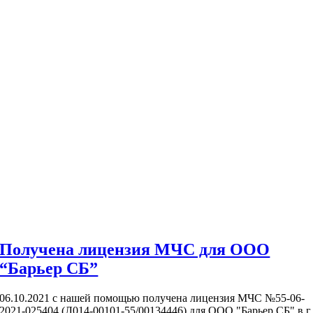
Получена лицензия МЧС для ООО
“Барьер СБ”
06.10.2021 с нашей помощью получена лицензия МЧС №55-06-
2021-025404 (Л014-00101-55/00134446) для ООО "Барьер СБ" в г.