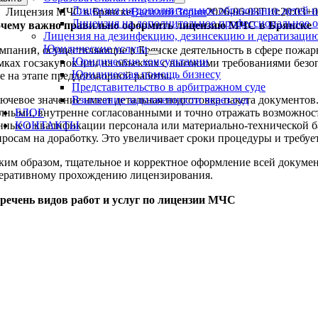
Лицензия на дополнительное образование детей 
Лицензия МЧС в Брянске
Василий Зорин
2026-06-03T10:20:03+0
Лицензия на дополнительное профессиональное 
чему важно правильно оформить лицензию МЧС в Брянске
Лицензия на дезинфекцию, дезинсекцию и дератизаци
Юридические услуги
мпании, осуществляющие в Брянске деятельность в сфере пожар
Юридические консультации
мках госзакупок или на объектах с высокими требованиями без
Юридическая помощь бизнесу
е на этапе преддоговорной работы.
Представительство в арбитражном суде
ючевое значение имеет детальная подготовка пакета документ
Взыскание задолженности через суд
лными, внутренне согласованными и точно отражать возможнос
БЛОГ
нные о квалификации персонала или материально-технической ба
КОНТАКТЫ
просам на доработку. Это увеличивает сроки процедуры и требу
96-074-38-32
ким образом, тщательное и корректное оформление всей докумен
еративному прохождению лицензирования.
речень видов работ и услуг по лицензии МЧС