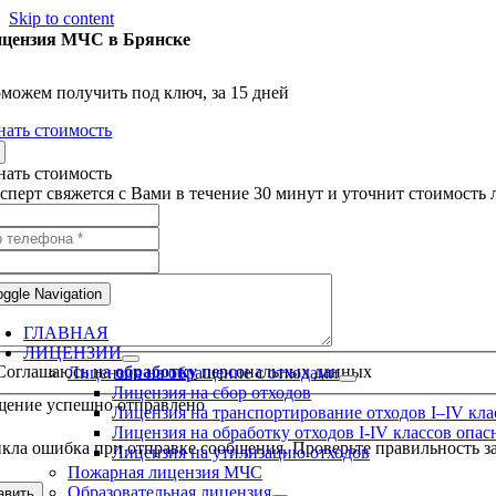
Skip to content
цензия МЧС в Брянске
можем получить под ключ, за 15 дней
нать стоимость
нать стоимость
сперт свяжется с Вами в течение 30 минут и уточнит стоимость
oggle Navigation
ГЛАВНАЯ
ЛИЦЕНЗИИ
Соглашаюсь на
обработку
персональных данных
Лицензия на обращение с отходами
Лицензия на сбор отходов
ение успешно отправлено
Лицензия на транспортирование отходов I–IV кла
Лицензия на обработку отходов I-IV классов опас
кла ошибка при отправке сообщения. Проверьте правильность за
Лицензия на утилизацию отходов
Пожарная лицензия МЧС
Образовательная лицензия
авить