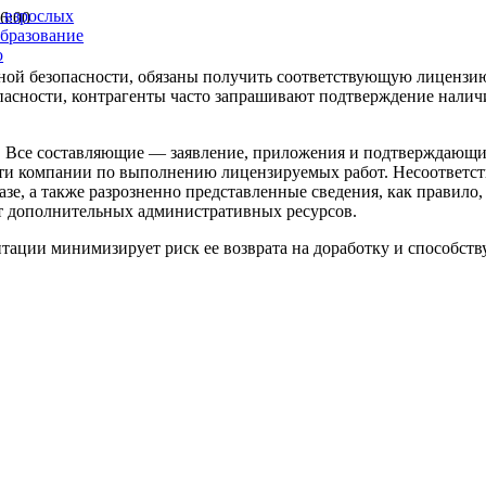
и взрослых
6:00
образование
ю
ной безопасности, обязаны получить соответствующую лицензи
опасности, контрагенты часто запрашивают подтверждение налич
ов. Все составляющие — заявление, приложения и подтверждающ
ти компании по выполнению лицензируемых работ. Несоответст
зе, а также разрозненно представленные сведения, как правило
ет дополнительных административных ресурсов.
тации минимизирует риск ее возврата на доработку и способств