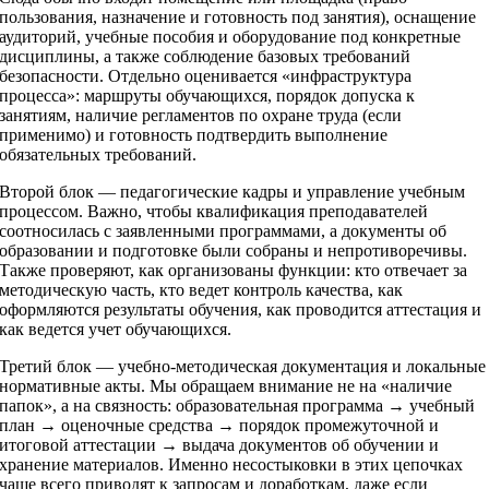
пользования, назначение и готовность под занятия), оснащение
аудиторий, учебные пособия и оборудование под конкретные
дисциплины, а также соблюдение базовых требований
безопасности. Отдельно оценивается «инфраструктура
процесса»: маршруты обучающихся, порядок допуска к
занятиям, наличие регламентов по охране труда (если
применимо) и готовность подтвердить выполнение
обязательных требований.
Второй блок — педагогические кадры и управление учебным
процессом. Важно, чтобы квалификация преподавателей
соотносилась с заявленными программами, а документы об
образовании и подготовке были собраны и непротиворечивы.
Также проверяют, как организованы функции: кто отвечает за
методическую часть, кто ведет контроль качества, как
оформляются результаты обучения, как проводится аттестация и
как ведется учет обучающихся.
Третий блок — учебно-методическая документация и локальные
нормативные акты. Мы обращаем внимание не на «наличие
папок», а на связность: образовательная программа → учебный
план → оценочные средства → порядок промежуточной и
итоговой аттестации → выдача документов об обучении и
хранение материалов. Именно несостыковки в этих цепочках
чаще всего приводят к запросам и доработкам, даже если