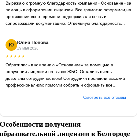
Выражаю огромную благодарность компании «Основание» за
помощь в оформлении лицензии. Все грамотно оформили,на
протяжении всего времени поддерживали связь и
сопровождали документацию. Отдельную благодарность
хотелось бы выразить специалисту Анне,за проделанную
работу
Юлия Попова
Ю
19 мая 2026
★★★★★
Обратились в компанию «Основание» за помощью в
получении лицензии на вывоз ЖБО. Остались очень
довольны сотрудничеством! Сотрудники проявили высокий
профессионализм: помогли собрать и оформить все
необходимые документы, сопровождали на каждом этапе.
Смотреть все отзывы →
Лицензию получили даже раньше оговоренного срока.
Отдельно хочется отметить вежливость и готовность ответить
на любые вопросы. Рекомендуем как надёжного и
компетентного партнёра.
Особенности получения
образовательной лицензии в Белгороде