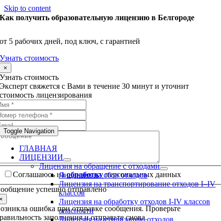
Skip to content
Как получить образовательную лицензию в Белгороде
от 5 рабочих дней, под ключ, с гарантией
Узнать стоимость
×
Узнать стоимость
Эксперт свяжется с Вами в течение 30 минут и уточнит
стоимость лицензирования
Toggle Navigation
ГЛАВНАЯ
ЛИЦЕНЗИИ
Лицензия на обращение с отходами
Соглашаюсь на
обработку
персональных данных
Лицензия на сбор отходов
Лицензия на транспортирование отходов I–IV
ообщение успешно отправлено
классов
×
Лицензия на обработку отходов I-IV классов
озникла ошибка при отправке сообщения. Проверьте
опасности
равильность заполнения и отправьте снова.
Лицензия на утилизацию отходов