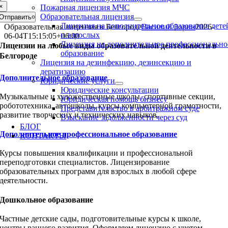
×
Пожарная лицензия МЧС
Образовательная лицензия
Отправить
Лицензия на дополнительное образование дете
Образовательная лицензия в Белгороде
Василий Зорин
2026-
и взрослых
06-04T15:15:05+06:00
Лицензия на дополнительное профессионально
Лицензии на любые виды образовательной деятельности в
образование
Белгороде
Лицензия на дезинфекцию, дезинсекцию и
дератизацию
Дополнительное образование
Юридические услуги
Юридические консультации
Музыкальные и художественные школы, спортивные секции,
Юридическая помощь бизнесу
робототехника, автошколы, курсы компьютерной грамотности,
Представительство в арбитражном суде
развитие творческих и технических навыков.
Взыскание задолженности через суд
БЛОГ
Дополнительное профессиональное образование
КОНТАКТЫ
Курсы повышения квалификации и профессиональной
переподготовки специалистов. Лицензирование
образовательных программ для взрослых в любой сфере
деятельности.
Дошкольное образование
Частные детские сады, подготовительные курсы к школе,
центры раннего развития. Оформляем лицензию с учетом