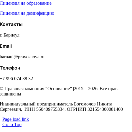
Лицензия на образование
Лицензия на дезинфекцию
Контакты
г. Барнаул
Email
barnaul@pravosnova.ru
Телефон
+7 996 074 38 32
© Правовая компания “Основание” |2015 – 2026| Все права
защищены
Индивидуальный предприниматель Богомолов Никита
Сергеевич, ИНН 550409755334, ОГРНИП 321554300081400
Page load link
Go to Top