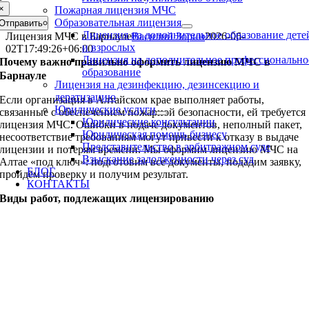
×
Пожарная лицензия МЧС
Образовательная лицензия
Отправить
Лицензия на дополнительное образование дете
Лицензия МЧС в Барнауле
Василий Зорин
2026-06-
и взрослых
02T17:49:26+06:00
Лицензия на дополнительное профессионально
Почему важно правильно оформить лицензию МЧС в
образование
Барнауле
Лицензия на дезинфекцию, дезинсекцию и
дератизацию
Если организация в Алтайском крае выполняет работы,
Юридические услуги
связанные с обеспечением пожарной безопасности, ей требуется
Юридические консультации
лицензия МЧС. Ошибки в подаче документов, неполный пакет,
Юридическая помощь бизнесу
несоответствие требованиям могут привести к отказу в выдаче
Представительство в арбитражном суде
лицензии и потерям времени. Мы оформим лицензию МЧС на
Взыскание задолженности через суд
Алтае «под ключ»: подготовим все документы, подадим заявку,
БЛОГ
пройдём проверку и получим результат.
КОНТАКТЫ
Виды работ, подлежащих лицензированию