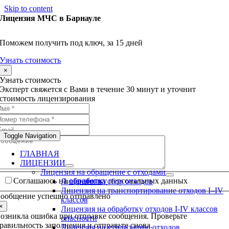
Skip to content
Лицензия МЧС в Барнауле
Поможем получить под ключ, за 15 дней
Узнать стоимость
×
Узнать стоимость
Эксперт свяжется с Вами в течение 30 минут и уточнит
стоимость лицензирования
Toggle Navigation
ГЛАВНАЯ
ЛИЦЕНЗИИ
Лицензия на обращение с отходами
Соглашаюсь на
обработку
персональных данных
Лицензия на сбор отходов
Лицензия на транспортирование отходов I–IV
ообщение успешно отправлено
классов
×
Лицензия на обработку отходов I-IV классов
озникла ошибка при отправке сообщения. Проверьте
опасности
равильность заполнения и отправьте снова.
Лицензия на утилизацию отходов