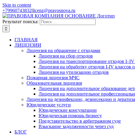
Skip to content
+79960743832
|
licenz@pravosnova.ru
Результат поиска:
ГЛАВНАЯ
ЛИЦЕНЗИИ
Лицензия на обращение с отходами
Лицензия на сбор отходов
Лицензия на транспортирование отходов I–IV
Лицензия на обработку отходов I-IV классов 
Лицензия на утилизацию отходов
Пожарная лицензия МЧС
Образовательная лицензия
Лицензия на дополнительное образование дет
Лицензия на дополнительное профессиональн
Лицензия на дезинфекцию, дезинсекцию и дератиз
Юридические услуги
Юридические консультации
Юридическая помощь бизнесу
Представительство в арбитражном суде
Взыскание задолженности через суд
БЛОГ