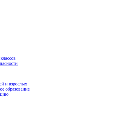
 классов
опасности
ей и взрослых
ое образование
ацию