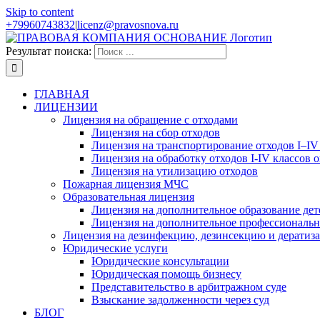
Skip to content
+79960743832
|
licenz@pravosnova.ru
Результат поиска:
ГЛАВНАЯ
ЛИЦЕНЗИИ
Лицензия на обращение с отходами
Лицензия на сбор отходов
Лицензия на транспортирование отходов I–IV
Лицензия на обработку отходов I-IV классов 
Лицензия на утилизацию отходов
Пожарная лицензия МЧС
Образовательная лицензия
Лицензия на дополнительное образование дет
Лицензия на дополнительное профессиональн
Лицензия на дезинфекцию, дезинсекцию и дератиз
Юридические услуги
Юридические консультации
Юридическая помощь бизнесу
Представительство в арбитражном суде
Взыскание задолженности через суд
БЛОГ