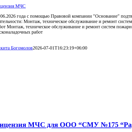
цензия МЧС
.06.2026 года с помощью Правовой компании "Основание" подт
ятельности: Монтаж, техническое обслуживание и ремонт систе
бот Монтаж, техническое обслуживание и ремонт систем пожарн
сконаладочных работ
кита Богомолов
2026-07-01T16:23:19+06:00
ицензия МЧС для ООО “СМУ №175 “Ради