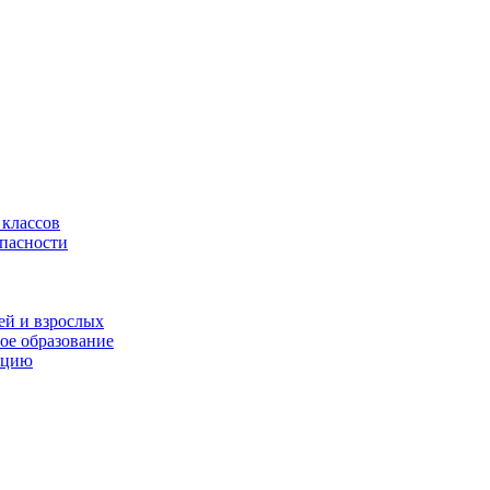
 классов
опасности
ей и взрослых
ое образование
ацию