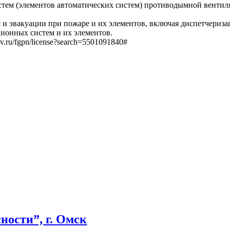
стем (элементов автоматических систем) противодымной венти
 и эвакуации при пожаре и их элементов, включая диспетчериз
ионных систем и их элементов.
v.ru/fgpn/license?search=5501091840#
ости”, г. Омск