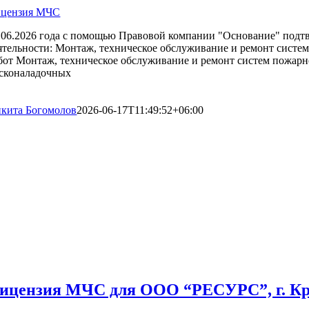
цензия МЧС
.06.2026 года с помощью Правовой компании "Основание" под
ятельности: Монтаж, техническое обслуживание и ремонт систе
бот Монтаж, техническое обслуживание и ремонт систем пожарн
сконаладочных
кита Богомолов
2026-06-17T11:49:52+06:00
ицензия МЧС для ООО “РЕСУРС”, г. Кр