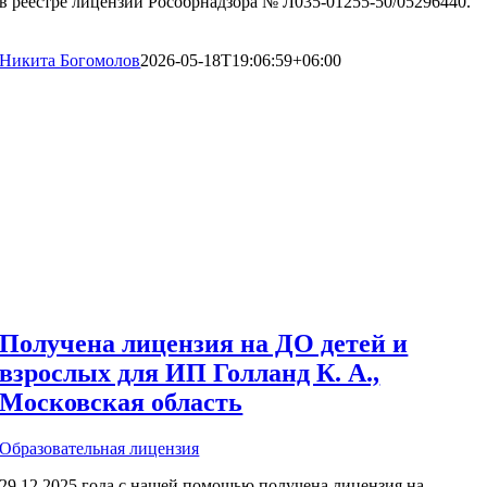
в реестре лицензий Рособрнадзора № Л035-01255-50/05296440.
Никита Богомолов
2026-05-18T19:06:59+06:00
Получена лицензия на ДО детей и
взрослых для ИП Голланд К. А.,
Московская область
Образовательная лицензия
29.12.2025 года с нашей помощью получена лицензия на