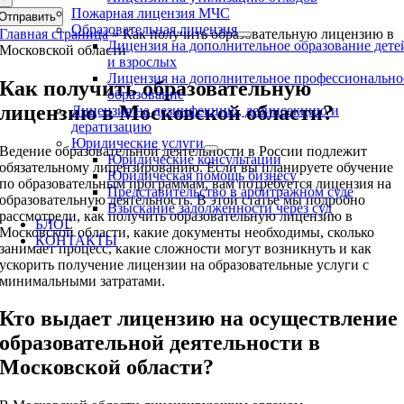
Пожарная лицензия МЧС
Отправить
Образовательная лицензия
Главная страница
»
Как получить образовательную лицензию в
Лицензия на дополнительное образование дете
Московской области
и взрослых
Лицензия на дополнительное профессионально
Как получить образовательную
образование
лицензию в Московской области?
Лицензия на дезинфекцию, дезинсекцию и
дератизацию
Юридические услуги
Ведение образовательной деятельности в России подлежит
Юридические консультации
обязательному лицензированию. Если вы планируете обучение
Юридическая помощь бизнесу
по образовательным программам, вам потребуется лицензия на
Представительство в арбитражном суде
образовательную деятельность. В этой статье мы подробно
Взыскание задолженности через суд
рассмотрели, как получить образовательную лицензию в
БЛОГ
Московской области, какие документы необходимы, сколько
КОНТАКТЫ
занимает процесс, какие сложности могут возникнуть и как
ускорить получение лицензии на образовательные услуги с
минимальными затратами.
Кто выдает лицензию на осуществление
образовательной деятельности в
Московской области?