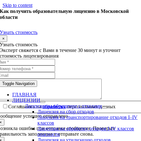
Skip to content
Как получить образовательную лицензию в Московской
области
Узнать стоимость
×
Узнать стоимость
Эксперт свяжется с Вами в течение 30 минут и уточнит
стоимость лицензирования
Toggle Navigation
ГЛАВНАЯ
ЛИЦЕНЗИИ
Лицензия на обращение с отходами
Соглашаюсь на
обработку
персональных данных
Лицензия на сбор отходов
ообщение успешно отправлено
Лицензия на транспортирование отходов I–IV
×
классов
озникла ошибка при отправке сообщения. Проверьте
Лицензия на обработку отходов I-IV классов
равильность заполнения и отправьте снова.
опасности
Лицензия на утилизацию отходов
×