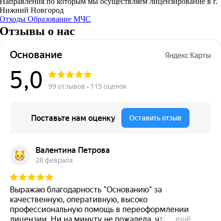
Направления по которым мы осуществляем лицензирование в г.
Нижний Новгород
Отходы
Образование
МЧС
Отзывы о нас