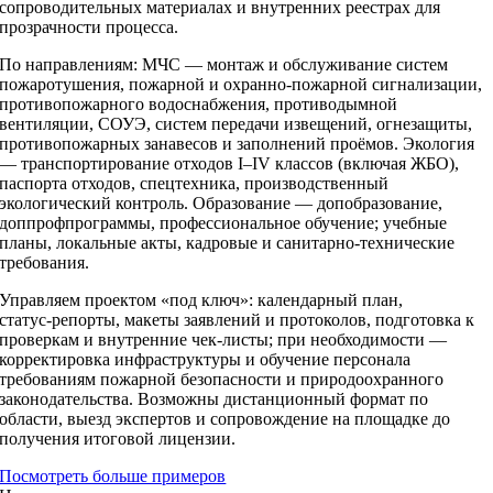
сопроводительных материалах и внутренних реестрах для
прозрачности процесса.
По направлениям: МЧС — монтаж и обслуживание систем
пожаротушения, пожарной и охранно‑пожарной сигнализации,
противопожарного водоснабжения, противодымной
вентиляции, СОУЭ, систем передачи извещений, огнезащиты,
противопожарных занавесов и заполнений проёмов. Экология
— транспортирование отходов I–IV классов (включая ЖБО),
паспорта отходов, спецтехника, производственный
экологический контроль. Образование — допобразование,
доппрофпрограммы, профессиональное обучение; учебные
планы, локальные акты, кадровые и санитарно‑технические
требования.
Управляем проектом «под ключ»: календарный план,
статус‑репорты, макеты заявлений и протоколов, подготовка к
проверкам и внутренние чек‑листы; при необходимости —
корректировка инфраструктуры и обучение персонала
требованиям пожарной безопасности и природоохранного
законодательства. Возможны дистанционный формат по
области, выезд экспертов и сопровождение на площадке до
получения итоговой лицензии.
Посмотреть больше примеров