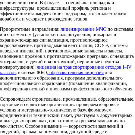
условия лицензии. В фокусе — специфика площадок и
инфраструктуры, промышленный профиль региона и
эффективное взаимодействие с надзором, что снижает объём
доработок и ускоряет прохождение этапов.
Приоритетные направления:
лицензирование МЧС
по системам
и их элементам (установки пожаротушения, пожарная и
охранно‑пожарная сигнализация, противопожарное
водоснабжение, противодымная вентиляция, СОУЭ, системы
передачи извещений, противопожарные занавесы и завесы,
заполнения проёмов в противопожарных преградах, огнезащита
материалов, изделий и конструкций, первичные средства
пожаротушения);
лицензия на транспортирование отходов I–IV
классов
, включая ЖБО;
образовательная лицензия
для
дополнительного образования, программ дополнительного
профессионального образования (повышение квалификации,
профпереподготовка) и программ профессионального обучения.
Сопровождаем строительные, промышленные, образовательные,
торговые и сервисные организации: проверяем кадровые
условия и материально‑техническую базу, формируем
юридический и технический пакет, участвуем в документарных
и выездных проверках, оперативно закрываем замечания по
чек‑листам. Особое внимание — корректности заявлений и
сведений, правам на помещения, доступной среде и