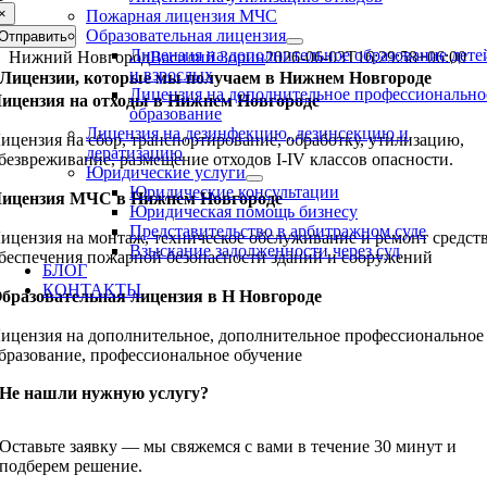
×
Пожарная лицензия МЧС
Образовательная лицензия
Отправить
Лицензия на дополнительное образование дете
Нижний Новгород
Василий Зорин
2026-06-03T16:29:58+06:00
и взрослых
Лицензии, которые мы получаем в Нижнем Новгороде
Лицензия на дополнительное профессионально
ицензия на отходы в Нижнем Новгороде
образование
Лицензия на дезинфекцию, дезинсекцию и
ицензия на сбор, транспортирование, обработку, утилизацию,
дератизацию
безвреживание, размещение отходов I-IV классов опасности.
Юридические услуги
Юридические консультации
ицензия МЧС в Нижнем Новгороде
Юридическая помощь бизнесу
Представительство в арбитражном суде
ицензия на монтаж, техническое обслуживание и ремонт средст
Взыскание задолженности через суд
беспечения пожарной безопасности зданий и сооружений
БЛОГ
КОНТАКТЫ
бразовательная лицензия в Н Новгороде
ицензия на дополнительное, дополнительное профессиональное
бразование, профессиональное обучение
Не нашли нужную услугу?
Оставьте заявку — мы свяжемся с вами в течение 30 минут и
подберем решение.