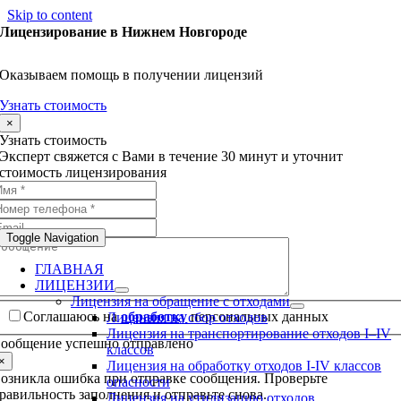
Skip to content
Лицензирование в Нижнем Новгороде
Оказываем помощь в получении лицензий
Узнать стоимость
×
Узнать стоимость
Эксперт свяжется с Вами в течение 30 минут и уточнит
стоимость лицензирования
Toggle Navigation
ГЛАВНАЯ
ЛИЦЕНЗИИ
Лицензия на обращение с отходами
Соглашаюсь на
обработку
персональных данных
Лицензия на сбор отходов
Лицензия на транспортирование отходов I–IV
ообщение успешно отправлено
классов
×
Лицензия на обработку отходов I-IV классов
озникла ошибка при отправке сообщения. Проверьте
опасности
равильность заполнения и отправьте снова.
Лицензия на утилизацию отходов