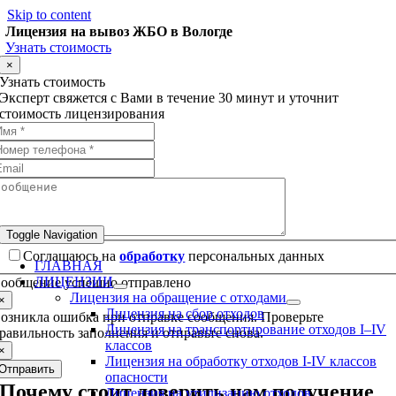
Skip to content
Лицензия на вывоз ЖБО в Вологде
Узнать стоимость
×
Узнать стоимость
Эксперт свяжется с Вами в течение 30 минут и уточнит
стоимость лицензирования
Toggle Navigation
Соглашаюсь на
обработку
персональных данных
ГЛАВНАЯ
ЛИЦЕНЗИИ
ообщение успешно отправлено
Лицензия на обращение с отходами
×
Лицензия на сбор отходов
озникла ошибка при отправке сообщения. Проверьте
Лицензия на транспортирование отходов I–IV
равильность заполнения и отправьте снова.
классов
×
Лицензия на обработку отходов I-IV классов
Отправить
опасности
Почему стоит доверить нам получение
Лицензия на утилизацию отходов