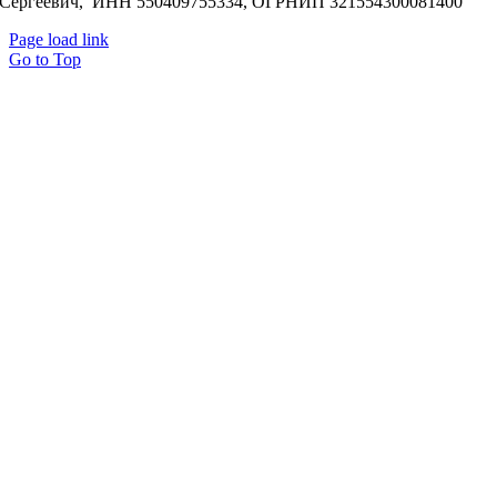
Сергеевич, ИНН 550409755334, ОГРНИП 321554300081400
Page load link
Go to Top