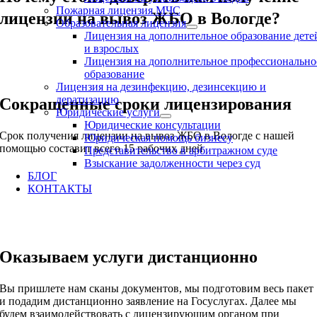
Пожарная лицензия МЧС
лицензии на вывоз ЖБО в Вологде?
Образовательная лицензия
Лицензия на дополнительное образование дете
и взрослых
Лицензия на дополнительное профессионально
образование
Лицензия на дезинфекцию, дезинсекцию и
дератизацию
Сокращенные сроки лицензирования
Юридические услуги
Юридические консультации
Срок получения лицензии на вывоз ЖБО в Вологде с нашей
Юридическая помощь бизнесу
помощью составит всего 15 рабочих дней
Представительство в арбитражном суде
Взыскание задолженности через суд
БЛОГ
КОНТАКТЫ
Оказываем услуги дистанционно
Вы пришлете нам сканы документов, мы подготовим весь пакет
и подадим дистанционно заявление на Госуслугах. Далее мы
будем взаимодействовать с лицензирующим органом при