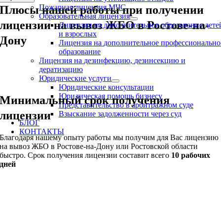
Пожарная лицензия МЧС
Плюсы нашей работы при получении
Образовательная лицензия
лицензии на вывоз ЖБО в Ростове-на-
Лицензия на дополнительное образование дете
и взрослых
Дону
Лицензия на дополнительное профессионально
образование
Лицензия на дезинфекцию, дезинсекцию и
дератизацию
Юридические услуги
Юридические консультации
Юридическая помощь бизнесу
Минимальный срок получения
Представительство в арбитражном суде
лицензии
Взыскание задолженности через суд
БЛОГ
КОНТАКТЫ
Благодаря нашему опыту работы мы получим для Вас лицензию
на вывоз ЖБО в Ростове-на-Дону или Ростовской области
быстро. Срок получения лицензии составит всего
10 рабочих
дней