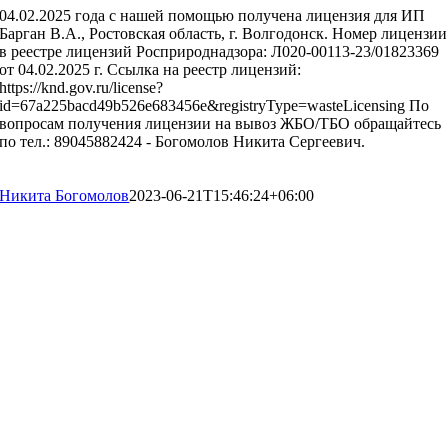
04.02.2025 года с нашей помощью получена лицензия для ИП
Барган В.А., Ростовская область, г. Волгодонск. Номер лицензии
в реестре лицензий Росприроднадзора: Л020-00113-23/01823369
от 04.02.2025 г. Ссылка на реестр лицензий:
https://knd.gov.ru/license?
id=67a225bacd49b526e683456e&registryType=wasteLicensing По
вопросам получения лицензии на вывоз ЖБО/ТБО обращайтесь
по тел.: 89045882424 - Богомолов Никита Сергеевич.
Никита Богомолов
2023-06-21T15:46:24+06:00