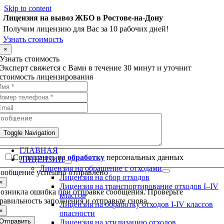
Skip to content
Лицензия на вывоз ЖБО в Ростове-на-Дону
Получим лицензию для Вас за 10 рабочих дней!
Узнать стоимость
×
Узнать стоимость
Эксперт свяжется с Вами в течение 30 минут и уточнит
стоимость лицензирования
Toggle Navigation
ГЛАВНАЯ
Соглашаюсь на
обработку
персональных данных
ЛИЦЕНЗИИ
Лицензия на обращение с отходами
ообщение успешно отправлено
Лицензия на сбор отходов
×
Лицензия на транспортирование отходов I–IV
озникла ошибка при отправке сообщения. Проверьте
классов
равильность заполнения и отправьте снова.
Лицензия на обработку отходов I-IV классов
×
опасности
Отправить
Лицензия на утилизацию отходов