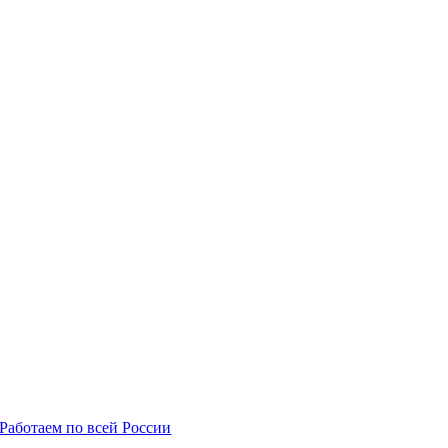
О Компании
Работаем по всей России