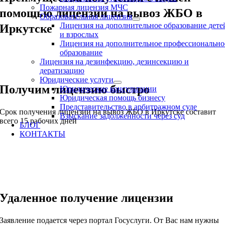
Пожарная лицензия МЧС
помощью лицензии на вывоз ЖБО в
Образовательная лицензия
Лицензия на дополнительное образование дете
Иркутске
и взрослых
Лицензия на дополнительное профессионально
образование
Лицензия на дезинфекцию, дезинсекцию и
дератизацию
Юридические услуги
Получим лицензию быстро
Юридические консультации
Юридическая помощь бизнесу
Представительство в арбитражном суде
Срок получения лицензии на вывоз ЖБО в Иркутске составит
Взыскание задолженности через суд
всего 15 рабочих дней
БЛОГ
КОНТАКТЫ
Удаленное получение лицензии
Заявление подается через портал Госуслуги. От Вас нам нужны