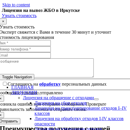
Skip to content
Лицензия на вывоз ЖБО в Иркутске
Узнать стоимость
×
Узнать стоимость
Эксперт свяжется с Вами в течение 30 минут и уточнит
стоимость лицензирования
Toggle Navigation
Соглашаюсь на
обработку
персональных данных
ГЛАВНАЯ
ЛИЦЕНЗИИ
ообщение успешно отправлено
Лицензия на обращение с отходами
×
Лицензия на сбор отходов
озникла ошибка при отправке сообщения. Проверьте
Лицензия на транспортирование отходов I–IV
равильность заполнения и отправьте снова.
классов
×
Лицензия на обработку отходов I-IV классов
Отправить
опасности
Преимущества получения с нашей
Лицензия на утилизацию отходов