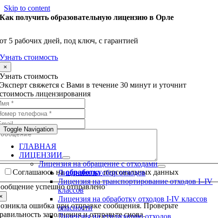
Skip to content
Как получить образовательную лицензию в Орле
от 5 рабочих дней, под ключ, с гарантией
Узнать стоимость
×
Узнать стоимость
Эксперт свяжется с Вами в течение 30 минут и уточнит
стоимость лицензирования
Toggle Navigation
ГЛАВНАЯ
ЛИЦЕНЗИИ
Лицензия на обращение с отходами
Соглашаюсь на
обработку
персональных данных
Лицензия на сбор отходов
Лицензия на транспортирование отходов I–IV
ообщение успешно отправлено
классов
×
Лицензия на обработку отходов I-IV классов
озникла ошибка при отправке сообщения. Проверьте
опасности
равильность заполнения и отправьте снова.
Лицензия на утилизацию отходов