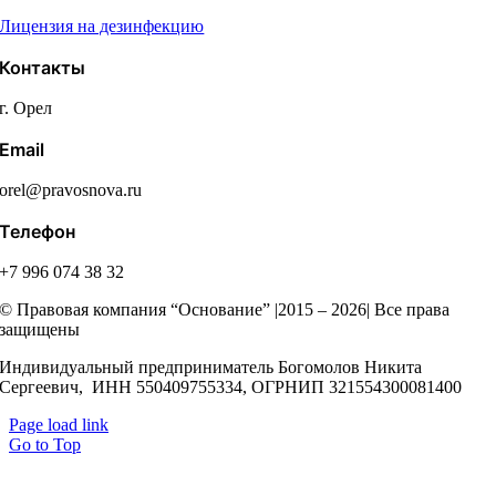
Лицензия на дезинфекцию
Контакты
г. Орел
Email
orel@pravosnova.ru
Телефон
+7 996 074 38 32
© Правовая компания “Основание” |2015 – 2026| Все права
защищены
Индивидуальный предприниматель Богомолов Никита
Сергеевич, ИНН 550409755334, ОГРНИП 321554300081400
Page load link
Go to Top