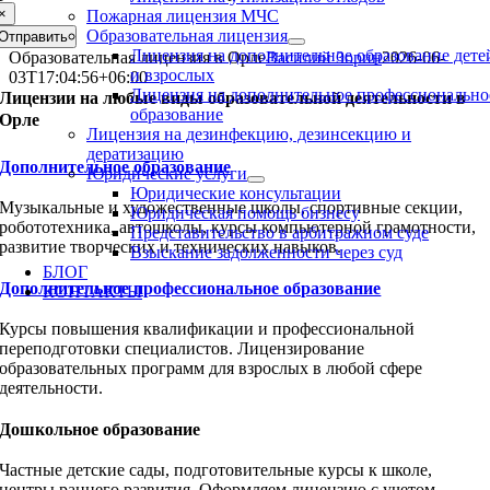
×
Пожарная лицензия МЧС
Образовательная лицензия
Отправить
Лицензия на дополнительное образование дете
Образовательная лицензия в Орле
Василий Зорин
2026-06-
и взрослых
03T17:04:56+06:00
Лицензия на дополнительное профессионально
Лицензии на любые виды образовательной деятельности в
образование
Орле
Лицензия на дезинфекцию, дезинсекцию и
дератизацию
Дополнительное образование
Юридические услуги
Юридические консультации
Музыкальные и художественные школы, спортивные секции,
Юридическая помощь бизнесу
робототехника, автошколы, курсы компьютерной грамотности,
Представительство в арбитражном суде
развитие творческих и технических навыков.
Взыскание задолженности через суд
БЛОГ
Дополнительное профессиональное образование
КОНТАКТЫ
Курсы повышения квалификации и профессиональной
переподготовки специалистов. Лицензирование
образовательных программ для взрослых в любой сфере
деятельности.
Дошкольное образование
Частные детские сады, подготовительные курсы к школе,
центры раннего развития. Оформляем лицензию с учетом