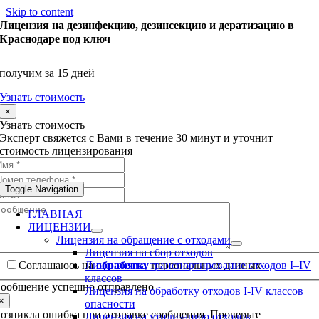
Skip to content
Лицензия на дезинфекцию, дезинсекцию и дератизацию в
Краснодаре под ключ
получим за 15 дней
Узнать стоимость
×
Узнать стоимость
Эксперт свяжется с Вами в течение 30 минут и уточнит
стоимость лицензирования
Toggle Navigation
ГЛАВНАЯ
ЛИЦЕНЗИИ
Лицензия на обращение с отходами
Лицензия на сбор отходов
Соглашаюсь на
обработку
персональных данных
Лицензия на транспортирование отходов I–IV
классов
ообщение успешно отправлено
Лицензия на обработку отходов I-IV классов
×
опасности
озникла ошибка при отправке сообщения. Проверьте
Лицензия на утилизацию отходов