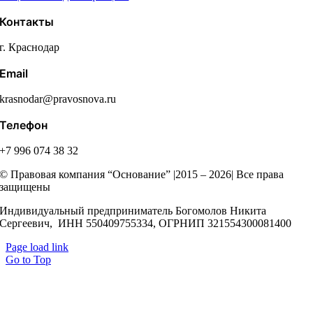
Контакты
г. Краснодар
Email
krasnodar@pravosnova.ru
Телефон
+7 996 074 38 32
© Правовая компания “Основание” |2015 – 2026| Все права
защищены
Индивидуальный предприниматель Богомолов Никита
Сергеевич, ИНН 550409755334, ОГРНИП 321554300081400
Page load link
Go to Top