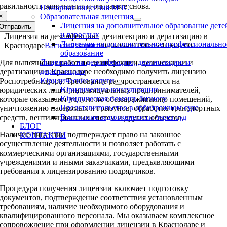
равильность заполнения и отправьте снова.
Пожарная лицензия МЧС
×
Образовательная лицензия
Лицензия на дополнительное образование дете
Отправить
и взрослых
Лицензия на дезинфекцию, дезинсекцию и дератизацию в
Лицензия на дополнительное профессионально
Краснодаре
Василий Зорин
2026-06-09T00:06:10+06:00
образование
Лицензия на дезинфекцию, дезинсекцию и
Для выполнения работ по дезинфекции, дезинсекции и
дератизацию
дератизации в Краснодаре необходимо получить лицензию
Юридические услуги
Роспотребнадзора. Требование распространяется на
Юридические консультации
юридических лиц и индивидуальных предпринимателей,
Юридическая помощь бизнесу
которые оказывают услуги по обеззараживанию помещений,
Представительство в арбитражном суде
уничтожению насекомых и грызунов, обработке транспортных
Взыскание задолженности через суд
средств, вентиляционных систем и других объектов.
БЛОГ
Наличие лицензии подтверждает право на законное
КОНТАКТЫ
осуществление деятельности и позволяет работать с
коммерческими организациями, государственными
учреждениями и иными заказчиками, предъявляющими
требования к лицензированию подрядчиков.
Процедура получения лицензии включает подготовку
документов, подтверждение соответствия установленным
требованиям, наличие необходимого оборудования и
квалифицированного персонала. Мы оказываем комплексное
сопровождение при оформлении лицензии в Краснодаре и