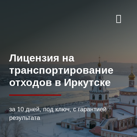
Skip
to
content
Togg
Navi
ГЛАВНАЯ
ЛИЦЕНЗИИ
Лицензия на
БЛОГ
транспортирование
КОНТАКТЫ
отходов в Иркутске
за 10 дней, под ключ, с гарантией
результата