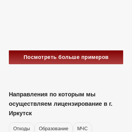
с нашей помощью получена лицензия на
вывоз ЖБО для ИП Токарского В.М.
(Иркутская область, Заларинский район).
Номер лицензии: Л020-00113-
38/00641571. Ссылка
Посмотреть больше примеров
Направления по которым мы
осуществляем лицензирование в г.
Иркутск
Отходы
Образование
МЧС