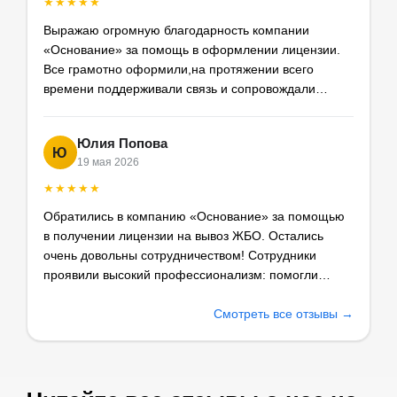
★★★★★
Выражаю огромную благодарность компании
«Основание» за помощь в оформлении лицензии.
Все грамотно оформили,на протяжении всего
времени поддерживали связь и сопровождали
документацию. Отдельную благодарность хотелось
бы выразить специалисту Анне,за проделанную
Юлия Попова
работу
Ю
19 мая 2026
★★★★★
Обратились в компанию «Основание» за помощью
в получении лицензии на вывоз ЖБО. Остались
очень довольны сотрудничеством! Сотрудники
проявили высокий профессионализм: помогли
собрать и оформить все необходимые документы,
сопровождали на каждом этапе. Лицензию получили
Смотреть все отзывы →
даже раньше оговоренного срока. Отдельно хочется
отметить вежливость и готовность ответить на
любые вопросы. Рекомендуем как надёжного и
компетентного партнёра.